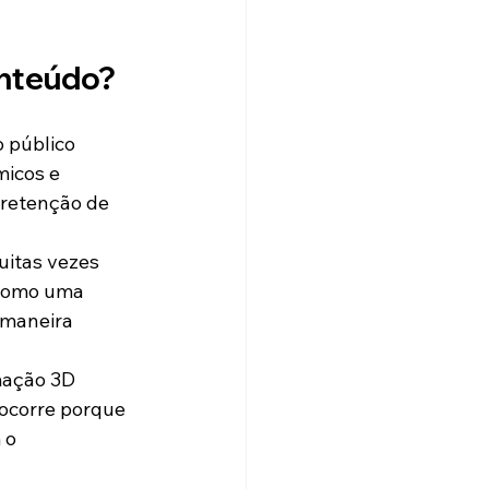
onteúdo?
 público 
icos e 
 retenção de 
uitas vezes 
 como uma 
 maneira 
ação 3D 
ocorre porque 
 o 