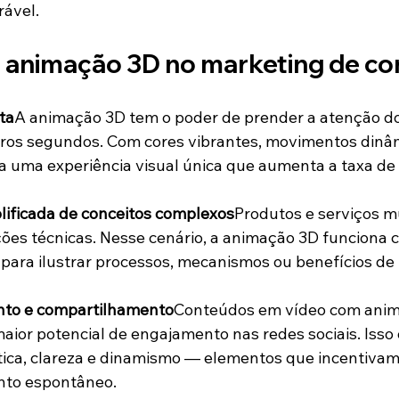
ável.
r animação 3D no marketing de c
ta
A animação 3D tem o poder de prender a atenção do
iros segundos. Com cores vibrantes, movimentos dinâm
ria uma experiência visual única que aumenta a taxa de
lificada de conceitos complexos
Produtos e serviços m
ções técnicas. Nesse cenário, a animação 3D funciona
 para ilustrar processos, mecanismos ou benefícios de
to e compartilhamento
Conteúdos em vídeo com anim
ior potencial de engajamento nas redes sociais. Isso 
ica, clareza e dinamismo — elementos que incentivam
nto espontâneo.