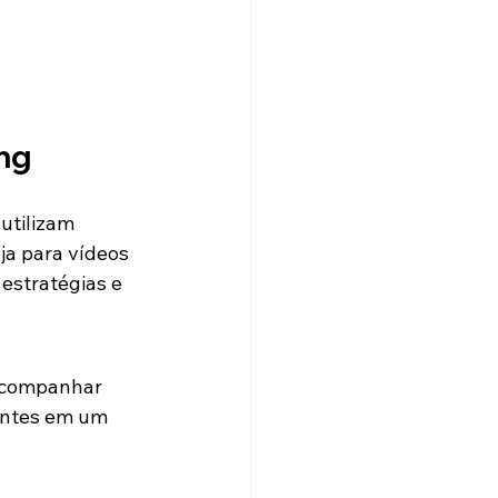
ng
utilizam 
a para vídeos 
 estratégias e 
acompanhar 
entes em um 