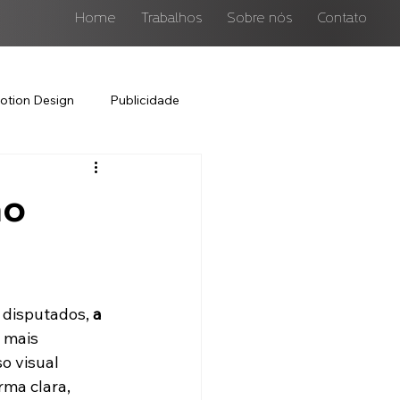
Home
Trabalhos
Sobre nós
Contato
otion Design
Publicidade
no
 disputados, 
a 
 mais 
o visual 
rma clara, 