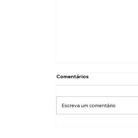
Comentários
Escreva um comentário
O futuro da gamificação
em eventos corporativos:
Tendências, tecnologia e