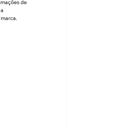
imações de 
a 
 marca.