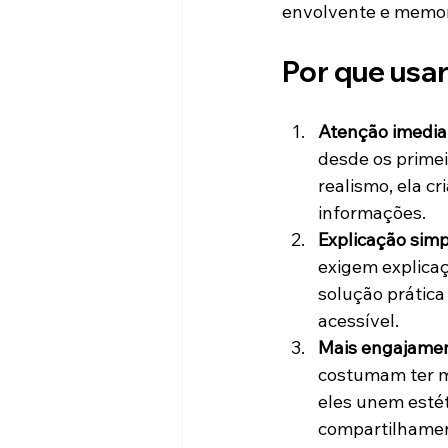
envolvente e memor
Por que usa
Atenção imedia
desde os prime
realismo, ela c
informações.
Explicação simp
exigem explica
solução prática
acessível.
Mais engajamen
costumam ter ma
eles unem estét
compartilhame