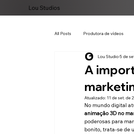
Lou Studios
All Posts
Produtora de vídeos
Lou Studio
5 de se
Marketing Digital
A import
marketi
Atualizado:
11 de set. de 
No mundo digital at
animação 3D no mar
poderosas para marc
bonito, trata-se de 