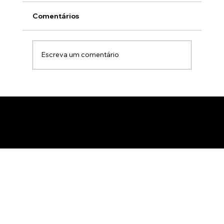
Comentários
Escreva um comentário
Animação 3D para comercialização de
produtos B2B: Como impactar
compradores com um estúdio de
animação 3D