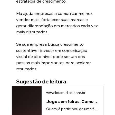
estratégia de crescimento.
Ela ajuda empresas a comunicar melhor, 
vender mais, fortalecer suas marcas e 
gerar diferenciação em mercados cada vez 
mais disputados.
Se sua empresa busca crescimento 
sustentável, investir em comunicação 
visual de alto nível pode ser um dos 
passos mais importantes para acelerar 
resultados.
Sugestão de leitura
www.loustudios.com.br
Jogos em feiras: Como gerar leads e resultados com Lou Studios
Quem já participou de uma feira de negócios provavelmente presenciou a seguinte situação:Um estande cheio de pessoas participando de uma ativação divertida, tirando fotos e interagindo com uma experiência digital.Mas surge uma dúvida comum entre gestores de marketing:Essas ações realmente geram negócios ou apenas entretenimento?A resposta é simples: jogos corporativos podem gerar muitos leads e oportunidades comerciais, desde que sejam planejados da forma correta.O problema é que muitas empresas