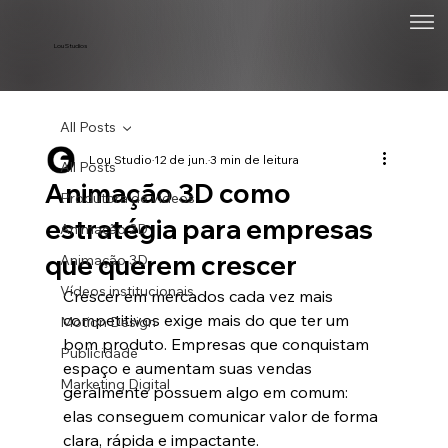
Lou Studios
All Posts
Lou Studio
12 de jun.
3 min de leitura
All Posts
Animação 3D como
Produtora de vídeos
estratégia para empresas
Animação 2D
que querem crescer
Animação 3D
Vídeos institucionais
Crescer em mercados cada vez mais 
competitivos exige mais do que ter um 
Motion Design
bom produto. Empresas que conquistam 
Publicidade
espaço e aumentam suas vendas 
Marketing Digital
geralmente possuem algo em comum: 
elas conseguem comunicar valor de forma 
clara, rápida e impactante.