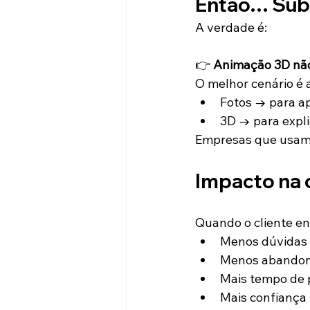
Então… Sub
A verdade é:
👉 
Animação 3D não s
O melhor cenário é 
Fotos → para a
3D → para expli
Empresas que usam 
Impacto na 
Quando o cliente e
Menos dúvidas
Menos abandon
Mais tempo de
Mais confiança