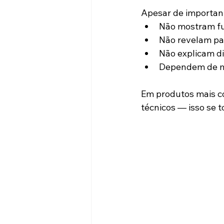
Apesar de important
Não mostram f
Não revelam pa
Não explicam di
Dependem de mú
Em produtos mais c
técnicos — isso se 