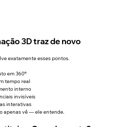
mação 3D traz de novo
lve exatamente esses pontos.
uto em 360°
em tempo real
mento interno
ciais invisíveis
as interativas
não apenas vê — ele entende.