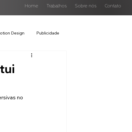
Home
Trabalhos
Sobre nós
Contato
otion Design
Publicidade
tui
rsivas no 