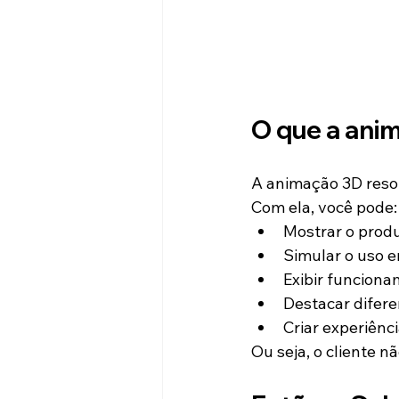
O que a ani
A animação 3D reso
Com ela, você pode:
Mostrar o prod
Simular o uso 
Exibir funciona
Destacar diferen
Criar experiênci
Ou seja, o cliente 