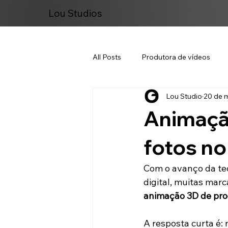
Lou Studios
All Posts
Produtora de vídeos
Lou Studio
20 de m
Marketing Digital
Animação
fotos n
Com o avanço da tec
digital, muitas mar
animação 3D de pro
A resposta curta é: