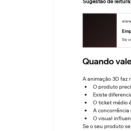
Sugestão de leitura
www.
Emp
Quando vale
A animação 3D faz 
O produto preci
Existe diferenci
O ticket médio 
A concorrência
O visual influe
Se o seu produto se 