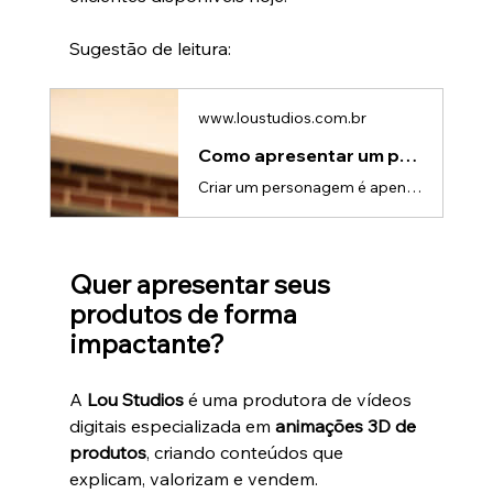
Sugestão de leitura:
www.loustudios.com.br
Como apresentar um personagem nas redes sociais com impacto
Criar um personagem é apenas o primeiro passo. O verdadeiro desafio começa quando chega a hora de apresentá-lo ao público e fazer com que as pessoas se conectem, se identifiquem e queiram acompanhar sua jornada nas redes sociais.Seja um mascote de marca, um personagem 3D, um avatar digital ou um personagem animado, a forma como ele é apresentado influencia diretamente o engajamento, a percepção da marca e a retenção do público.Por que a apresentação do personagem é tão importante?Nas redes socia
Quer apresentar seus 
produtos de forma 
impactante?
A 
Lou Studios
 é uma produtora de vídeos 
digitais especializada em 
animações 3D de 
produtos
, criando conteúdos que 
explicam, valorizam e vendem.