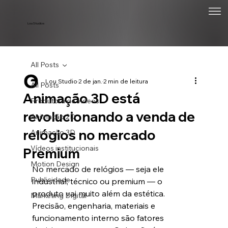
Lou Studios
All Posts
Lou Studio
2 de jan.
2 min de leitura
All Posts
Animação 3D está
Produtora de vídeos
revolucionando a venda de
Animação 2D
relógios no mercado
Animação 3D
Vídeos institucionais
Premium
Motion Design
No mercado de relógios — seja ele 
Publicidade
industrial, técnico ou premium — o 
produto vai muito além da estética. 
Marketing Digital
Precisão, engenharia, materiais e 
funcionamento interno são fatores 