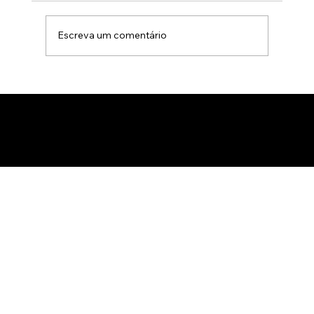
Escreva um comentário
Animação 3D para comercialização de
produtos B2B: Como impactar
compradores com um estúdio de
animação 3D