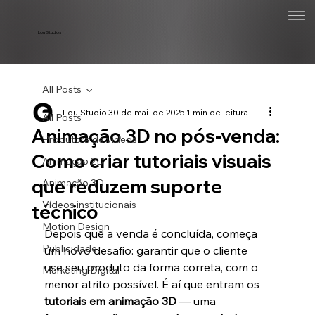
Lou Studios
All Posts
Lou Studio
30 de mai. de 2025
1 min de leitura
All Posts
Animação 3D no pós-venda:
Produtora de vídeos
Como criar tutoriais visuais
Animação 2D
que reduzem suporte
Animação 3D
Vídeos institucionais
técnico
Motion Design
Depois que a venda é concluída, começa 
Publicidade
um novo desafio: garantir que o cliente 
use seu produto da forma correta, com o 
Marketing Digital
menor atrito possível. É aí que entram os 
tutoriais em animação 3D
 — uma 