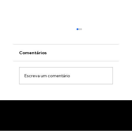
Comentários
Escreva um comentário
Animação 3D para comercialização de
produtos B2B: Como impactar
compradores com um estúdio de
animação 3D