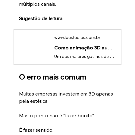
múltiplos canais.
Sugestão de leitura:
www.loustudios.com.br
Como animação 3D aumenta desejo e conexão com o produto
Um dos maiores gatilhos de compra não é a informação.É a imaginação.Quando um cliente consegue se ver usando um produto, a decisão deixa de ser racional e passa a ser emocional.E é exatamente aí que a animação 3D se torna uma ferramenta extremamente poderosa.O momento em que a venda aconteceA venda não acontece quando o cliente entende o produto.Ela acontece quando ele pensa:“Consigo me ver usando isso.”Esse é o ponto de virada — e a maioria das empresas não chega até ele.O problema das apresent
O erro mais comum
Muitas empresas investem em 3D apenas 
pela estética.
Mas o ponto não é “fazer bonito”.
É fazer sentido.