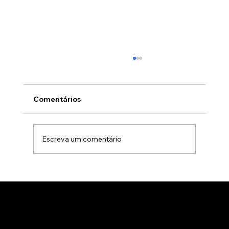
Comentários
Escreva um comentário
Animação 3D para comercialização de
produtos B2B: Como impactar
compradores com um estúdio de
animação 3D