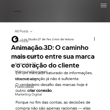
Lou Studios
All Posts
Lou Studio
27 de fev.
2 min de leitura
All Posts
Animação 3D: O caminho
Produtora de vídeos
mais curto entre sua marca
Animação 2D
e o coração do cliente
Animação 3D
Vídeos institucionais
Em um mercado saturado de informações, 
chamar atenção já não é suficiente.
Motion Design
O verdadeiro desafio das marcas hoje é 
Publicidade
outro: 
criar conexão
.
Marketing Digital
Porque no fim das contas, as decisões de 
compra não são apenas racionais — elas 