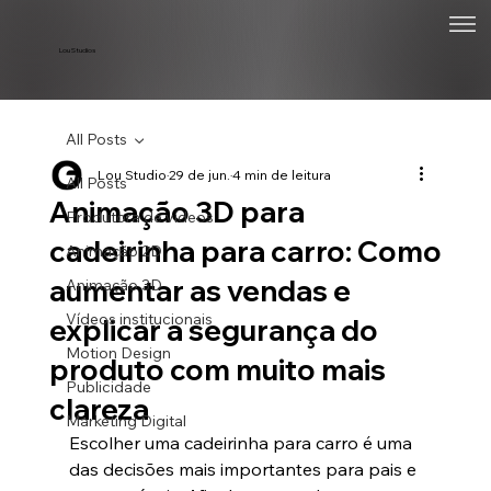
Lou Studios
All Posts
Lou Studio
29 de jun.
4 min de leitura
All Posts
Animação 3D para
Produtora de vídeos
cadeirinha para carro: Como
Animação 2D
aumentar as vendas e
Animação 3D
Vídeos institucionais
explicar a segurança do
Motion Design
produto com muito mais
Publicidade
clareza
Marketing Digital
Escolher uma cadeirinha para carro é uma 
das decisões mais importantes para pais e 