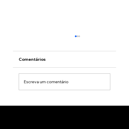
Comentários
Escreva um comentário
Gamificação no marketing B2B: Como
usar jogos para apresentar produtos
de forma interativa