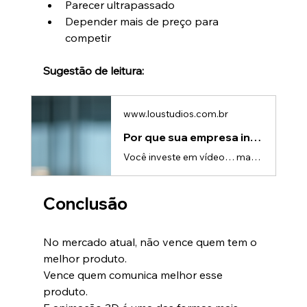
Parecer ultrapassado
Depender mais de preço para 
competir
Sugestão de leitura:
www.loustudios.com.br
Por que sua empresa investe em vídeo e não vê resultado
Você investe em vídeo… mas ele não vendeSe sua empresa já produziu vídeos e não viu retorno, você não está sozinho.Muitas empresas enfrentam o mesmo cenário: • O vídeo fica bonito • Recebe algumas visualizações • Mas não gera leads nem vendasE então vem a dúvida:“Será que vídeo realmente funciona?”A resposta é: funciona — quando é feito da forma certa.O problema não é o vídeo. É a estratégiaA maioria dos vídeos falha por um motivo simples:Eles foram feitos para parecer bons, não para vender.Sem
Conclusão
No mercado atual, não vence quem tem o 
melhor produto.
Vence quem comunica melhor esse 
produto.