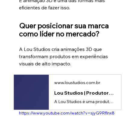
E animação 3D é uma das formas mais 
eficientes de fazer isso.
Quer posicionar sua marca 
como líder no mercado?
A Lou Studios cria animações 3D que 
transformam produtos em experiências 
visuais de alto impacto.
www.loustudios.com.br
Lou Studios | Produtora de vídeos
A Lou Studios é uma produtora de vídeos, especializada em motion design, animação 2D e 3D. Temos o vídeo certo para suas redes sociais!
https://www.youtube.com/watch?v=sjyG9Rflnx8