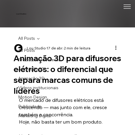
Lou Studios
All Posts
Lou Studio
17 de abr.
2 min de leitura
All Posts
Animação 3D para difusores
Produtora de vídeos
elétricos: o diferencial que
Animação 2D
separa marcas comuns de
Animação 3D
Vídeos institucionais
líderes
Motion Design
O mercado de difusores elétricos está 
Publicidade
crescendo — mas junto com ele, cresce 
também a concorrência.
Marketing Digital
Hoje, não basta ter um bom produto.