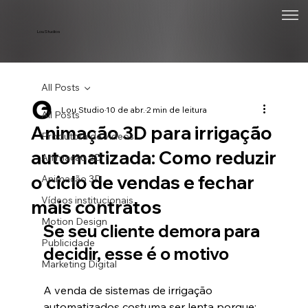
Lou Studios
All Posts
Lou Studio
10 de abr.
2 min de leitura
All Posts
Animação 3D para irrigação
Produtora de vídeos
automatizada: Como reduzir
Animação 2D
o ciclo de vendas e fechar
Animação 3D
Vídeos institucionais
mais contratos
Motion Design
Se seu cliente demora para 
Publicidade
decidir, esse é o motivo
Marketing Digital
A venda de sistemas de irrigação 
automatizados costuma ser lenta porque: