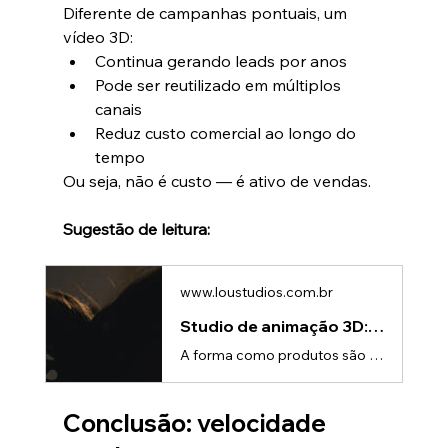
Diferente de campanhas pontuais, um 
vídeo 3D:
Continua gerando leads por anos
Pode ser reutilizado em múltiplos 
canais
Reduz custo comercial ao longo do 
tempo
Ou seja, não é custo — é ativo de vendas.
Sugestão de leitura:
www.loustudios.com.br
Studio de animação 3D: vídeos e realidade aumentada para produtos
A forma como produtos são apresentados está mudando rapidamente.Se antes fotos e vídeos tradicionais eram suficientes, hoje eles já não conseguem transmitir toda a complexidade e valor de produtos tecnológicos.É nesse cenário que um Studio de animação 3D ganha protagonismo — principalmente quando combinado com realidade aumentada.O novo comportamento do consumidorO consumidor atual: • Quer entender rapidamente • Prefere experiências visuais • Busca interatividade • Evita esforço na decisãoIsso c
Conclusão: velocidade 