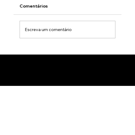
Comentários
Escreva um comentário
Gamificação no marketing B2B: Como
usar jogos para apresentar produtos
de forma interativa