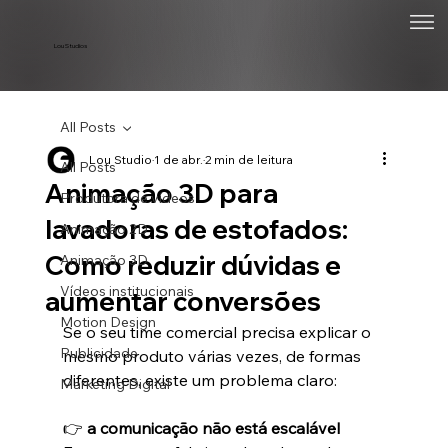
Lou Studios
All Posts
Lou Studio
1 de abr.
2 min de leitura
All Posts
Animação 3D para
Produtora de vídeos
lavadoras de estofados:
Animação 2D
Como reduzir dúvidas e
Animação 3D
Vídeos institucionais
aumentar conversões
Motion Design
Se o seu time comercial precisa explicar o 
Publicidade
mesmo produto várias vezes, de formas 
diferentes, existe um problema claro:
Marketing Digital
👉 
a comunicação não está escalável