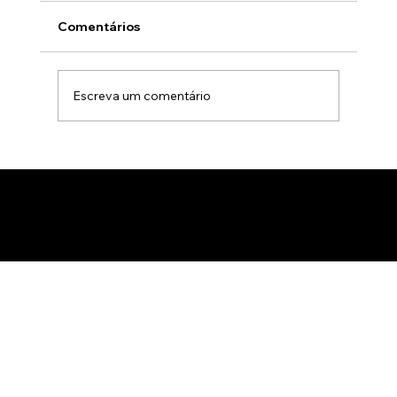
Comentários
Escreva um comentário
Animação 3D para comercialização de
produtos B2B: Como impactar
compradores com um estúdio de
animação 3D