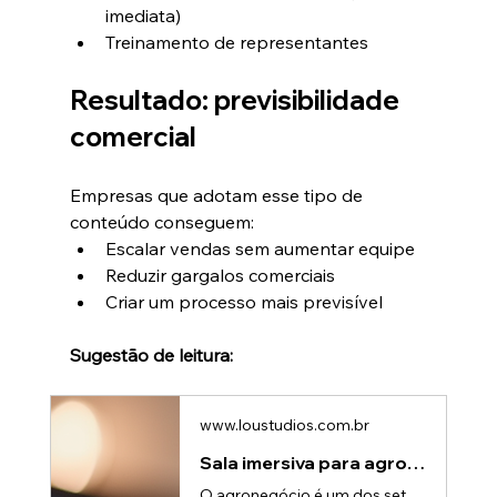
imediata)
Treinamento de representantes
Resultado: previsibilidade 
comercial
Empresas que adotam esse tipo de 
conteúdo conseguem:
Escalar vendas sem aumentar equipe
Reduzir gargalos comerciais
Criar um processo mais previsível
Sugestão de leitura:
www.loustudios.com.br
Sala imersiva para agronegócio: aumente vendas no agro
O agronegócio é um dos setores mais tecnológicos do mundo — mas também um dos mais desafiadores para comunicar.Máquinas complexas, processos técnicos, soluções invisíveis… tudo isso precisa ser explicado de forma clara para gerar vendas.É por isso que a sala imersiva para agronegócio está se tornando uma das ferramentas mais poderosas para empresas que querem se destacar.O problema: tecnologia difícil de demonstrarEmpresas do agro frequentemente precisam explicar: • Funcionamento de máquinas e i