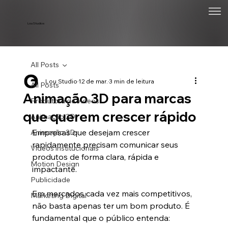
Lou Studios
All Posts
Lou Studio
12 de mar.
3 min de leitura
All Posts
Animação 3D para marcas
Produtora de vídeos
que querem crescer rápido
Animação 2D
Empresas que desejam crescer 
Animação 3D
rapidamente precisam comunicar seus 
Vídeos institucionais
produtos de forma clara, rápida e 
Motion Design
impactante.
Publicidade
Em mercados cada vez mais competitivos, 
Marketing Digital
não basta apenas ter um bom produto. É 
fundamental que o público entenda: