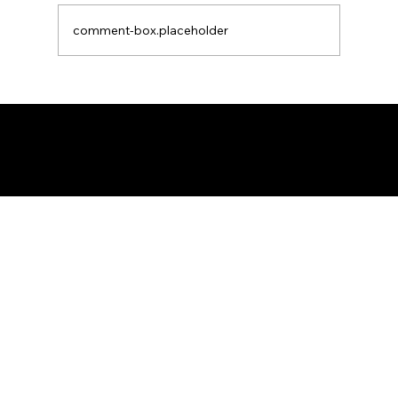
comment-box.placeholder
Animação 3D para comercialização de
produtos B2B: Como impactar
compradores com um estúdio de
animação 3D