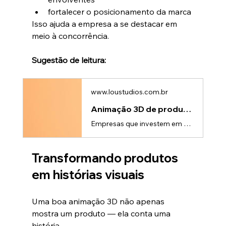
fortalecer o posicionamento da marca
Isso ajuda a empresa a se destacar em 
meio à concorrência.
Sugestão de leitura:
www.loustudios.com.br
Animação 3D de produto para tráfego pago: aumente conversões
Empresas que investem em anúncios digitais sabem que um dos maiores desafios é capturar a atenção do público em poucos segundos.Plataformas como: • redes sociais • plataformas de vídeo • anúncios em display • marketplacessão ambientes altamente competitivos. O usuário rola a tela rapidamente e decide em instantes se vai parar para assistir a um anúncio.Nesse cenário, utilizar Animação 3D de produto para tráfego pago pode ser um grande diferencial para aumentar o impacto das campanhas.Por que víd
Transformando produtos 
em histórias visuais
Uma boa animação 3D não apenas 
mostra um produto — ela conta uma 
história.