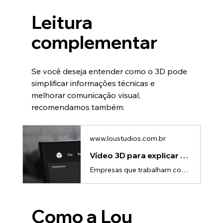
Leitura 
complementar
Se você deseja entender como o 3D pode 
simplificar informações técnicas e 
melhorar comunicação visual, 
recomendamos também:
www.loustudios.com.br
Vídeo 3D para explicar processos complexos | Lou Studio
Empresas que trabalham com tecnologia, engenharia, indústria ou produtos técnicos enfrentam um desafio constante: como explicar processos complexos de maneira simples e fácil de entender?Muitas vezes, apenas textos, diagramas ou apresentações tradicionais não conseguem transmitir claramente como um sistema funciona na prática.É exatamente nesse cenário que os vídeos 3D se tornaram uma ferramenta estratégica de comunicação.Com animações 3D, empresas conseguem transformar informações técnicas em e
Como a Lou 