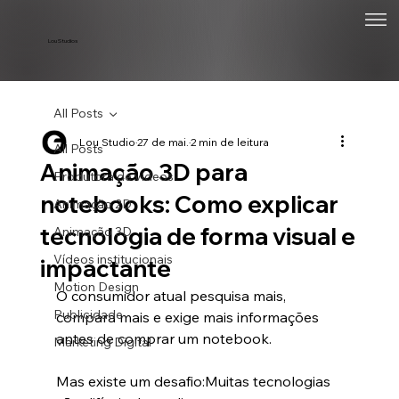
Lou Studios
All Posts
Lou Studio
27 de mai.
2 min de leitura
All Posts
Animação 3D para
Produtora de vídeos
notebooks: Como explicar
Animação 2D
tecnologia de forma visual e
Animação 3D
Vídeos institucionais
impactante
Motion Design
O consumidor atual pesquisa mais, 
Publicidade
compara mais e exige mais informações 
antes de comprar um notebook.
Marketing Digital
Mas existe um desafio:Muitas tecnologias 