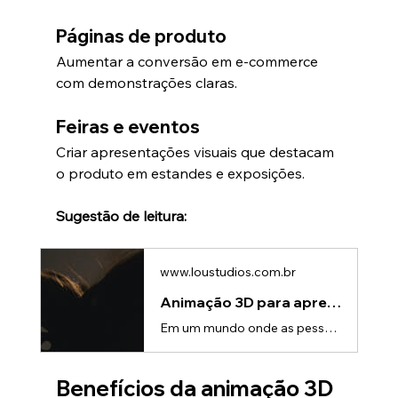
Páginas de produto
Aumentar a conversão em e-commerce 
com demonstrações claras.
Feiras e eventos
Criar apresentações visuais que destacam 
o produto em estandes e exposições.
Sugestão de leitura:
www.loustudios.com.br
Animação 3D para apresentações: transforme sua comunicação
Em um mundo onde as pessoas são constantemente expostas a informações, captar e manter a atenção do público se tornou um dos maiores desafios das apresentações corporativas.Seja em lançamentos de produtos, reuniões estratégicas, eventos ou apresentações comerciais, empresas precisam encontrar maneiras mais impactantes de comunicar suas ideias.É nesse cenário que a animação 3D se destaca como uma ferramenta poderosa para transformar apresentações tradicionais em experiências visuais envolventes e
Benefícios da animação 3D 