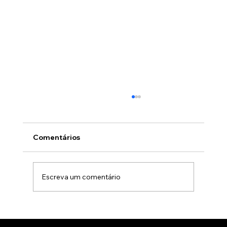
Comentários
Escreva um comentário
Animação 3D para comercialização de
produtos B2B: Como impactar