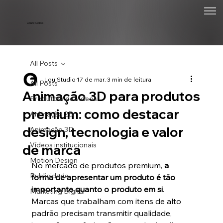
Lou Studios
All Posts
Lou Studio
17 de mar.
3 min de leitura
All Posts
Animação 3D para produtos
Produtora de vídeos
premium: como destacar
Animação 2D
design, tecnologia e valor
Animação 3D
Vídeos institucionais
de marca
Motion Design
No mercado de produtos premium, 
a 
Publicidade
forma de apresentar um produto é tão 
importante quanto o produto em si
. 
Marketing Digital
Marcas que trabalham com itens de alto 
padrão precisam transmitir qualidade, 