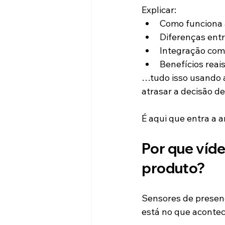
Explicar:
Como funciona 
Diferenças ent
Integração com 
Benefícios reais
…tudo isso usando a
atrasar a decisão d
É aqui que entra a 
Por que víd
produto?
Sensores de presenç
está no que acontec