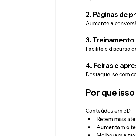
2. Páginas de 
Aumente a conversã
3. Treinamento
Facilite o discurso
4. Feiras e ap
Destaque-se com con
Por que isso
Conteúdos em 3D:
Retêm mais at
Aumentam o te
Melhoram a tax