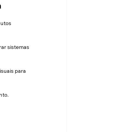
a
utos 
rar sistemas 
suais para 
nto.