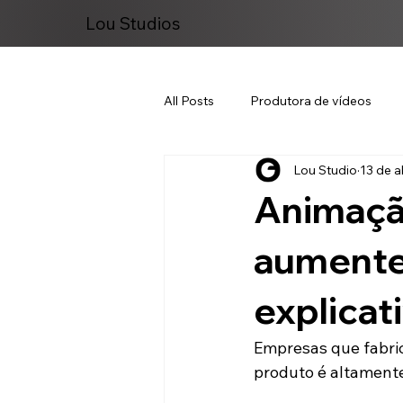
Lou Studios
All Posts
Produtora de vídeos
Lou Studio
13 de a
Marketing Digital
Animaçã
aumente
explicat
Empresas que fabri
produto é altamente