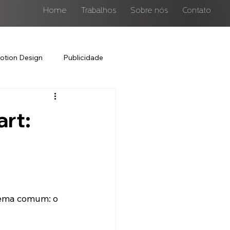
Home
Trabalhos
Sobre nós
Contato
otion Design
Publicidade
rt:
ema comum: o 