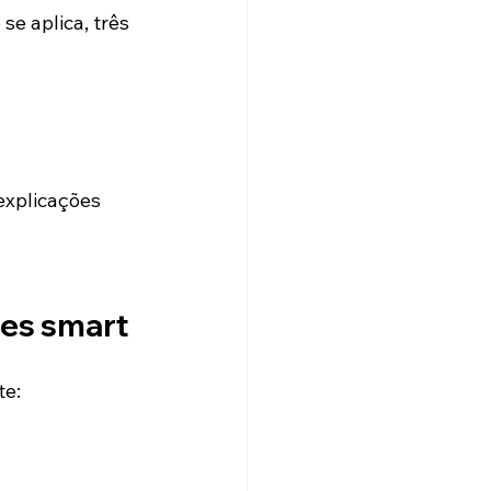
e aplica, três 
explicações 
res smart
te: