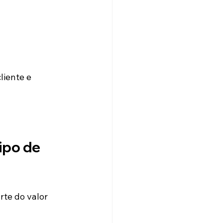
iente e 
ipo de 
te do valor 