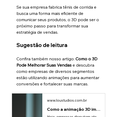
Se sua empresa fabrica tênis de corrida e 
busca uma forma mais eficiente de 
comunicar seus produtos, o 3D pode ser o 
próximo passo para transformar sua 
estratégia de vendas.
Sugestão de leitura
Confira também nosso artigo: 
Como o 3D 
Pode Melhorar Suas Vendas
 e descubra 
como empresas de diversos segmentos 
estão utilizando animações para aumentar 
conversões e fortalecer suas marcas.
www.loustudios.com.br
Como a animação 3D impulsiona leads e vendas | Lou Studios
Hoje, empresas disputam atenção o tempo inteiro.Seja em redes sociais, feiras, apresentações comerciais ou campanhas digitais, o público recebe centenas de estímulos diariamente.E nesse cenário, conteúdos comuns acabam passando despercebidos.É justamente por isso que animações 3D vêm se tornando uma das ferramentas mais poderosas para empresas que desejam: • Atrair mais atenção • Gerar mais leads • Aumentar percepção de valor • Explicar produtos complexos • Melhorar conversão de vendasMais do qu