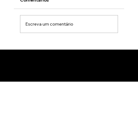
Comentários
Escreva um comentário
Animação 3D para comercialização de
produtos B2B: Como impactar
compradores com um estúdio de
animação 3D