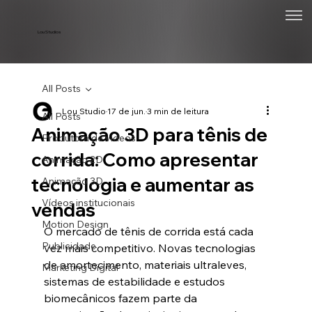
Lou Studios
All Posts
Lou Studio
17 de jun.
3 min de leitura
All Posts
Animação 3D para tênis de
Produtora de vídeos
corrida: Como apresentar
Animação 2D
tecnologia e aumentar as
Animação 3D
Vídeos institucionais
vendas
Motion Design
O mercado de tênis de corrida está cada 
Publicidade
vez mais competitivo. Novas tecnologias 
de amortecimento, materiais ultraleves, 
Marketing Digital
sistemas de estabilidade e estudos 
biomecânicos fazem parte da 