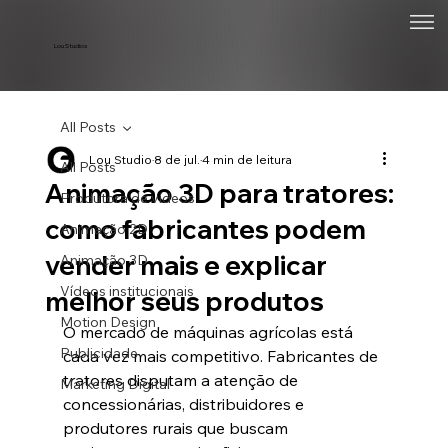
Lou Studios
All Posts
Lou Studio
8 de jul.
4 min de leitura
All Posts
Animação 3D para tratores:
Produtora de vídeos
como fabricantes podem
Animação 2D
vender mais e explicar
Animação 3D
Vídeos institucionais
melhor seus produtos
Motion Design
O mercado de máquinas agrícolas está 
Publicidade
cada vez mais competitivo. Fabricantes de 
tratores disputam a atenção de 
Marketing Digital
concessionárias, distribuidores e 
produtores rurais que buscam 