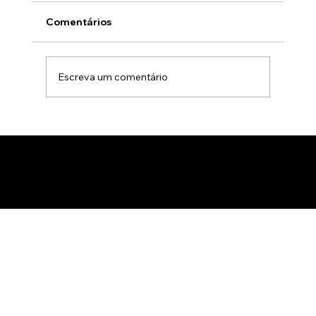
Comentários
Escreva um comentário
Animação 3D para comercialização de
produtos B2B: Como impactar
compradores com um estúdio de
animação 3D