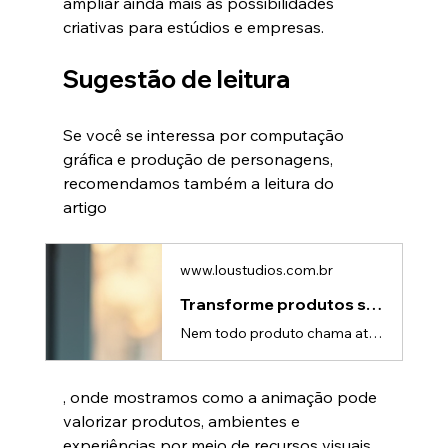
ampliar ainda mais as possibilidades 
criativas para estúdios e empresas.
Sugestão de leitura
Se você se interessa por computação 
gráfica e produção de personagens, 
recomendamos também a leitura do 
artigo 
www.loustudios.com.br
Transforme produtos simples em impactantes com 3D - Lou Studios
Nem todo produto chama atenção à primeira vista. Uma peça industrial, um eletrodoméstico ou até um pequeno componente pode parecer simples em uma fotografia comum. Mas sua apresentação não precisa ser.Com a animação 3D para produtos, é possível transformar objetos cotidianos em experiências visuais impactantes, revelando detalhes, tecnologias e diferenciais que normalmente passariam despercebidos.Neste artigo, você vai entender como transformar um produto simples em algo impressionante com anima
, onde mostramos como a animação pode 
valorizar produtos, ambientes e 
experiências por meio de recursos visuais 