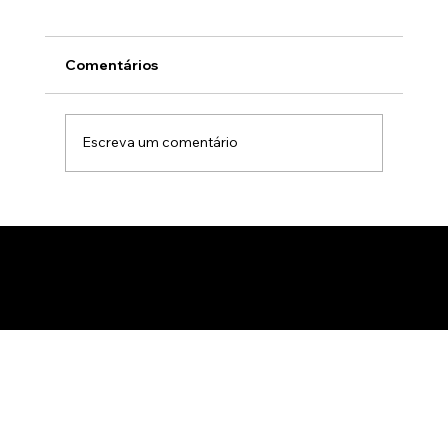
Comentários
Escreva um comentário
Animação 3D para comercialização de
produtos B2B: Como impactar
compradores com um estúdio de
animação 3D