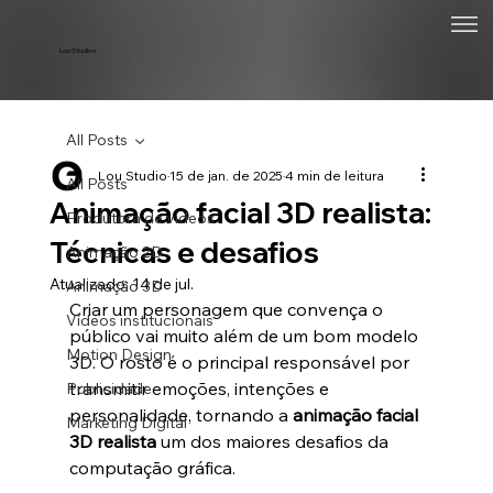
Lou Studios
All Posts
Lou Studio
15 de jan. de 2025
4 min de leitura
All Posts
Animação facial 3D realista:
Produtora de vídeos
Técnicas e desafios
Animação 2D
Atualizado:
14 de jul.
Animação 3D
Criar um personagem que convença o 
Vídeos institucionais
público vai muito além de um bom modelo 
Motion Design
3D. O rosto é o principal responsável por 
transmitir emoções, intenções e 
Publicidade
personalidade, tornando a 
animação facial 
Marketing Digital
3D realista
 um dos maiores desafios da 
computação gráfica.