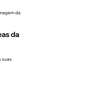
 imagem da 
eas da 
 suas 