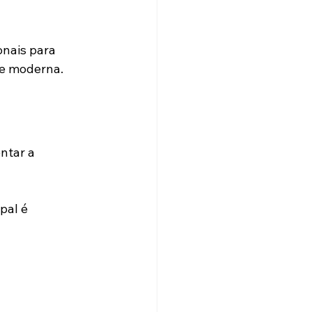
nais para 
 e moderna.
ntar a 
pal é 