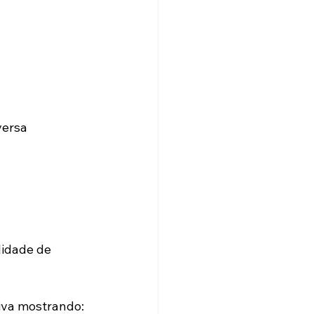
versa 
lidade de 
tiva mostrando: