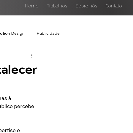
Home
Trabalhos
Sobre nós
Contato
otion Design
Publicidade
talecer
as à 
úblico percebe 
ertise e 