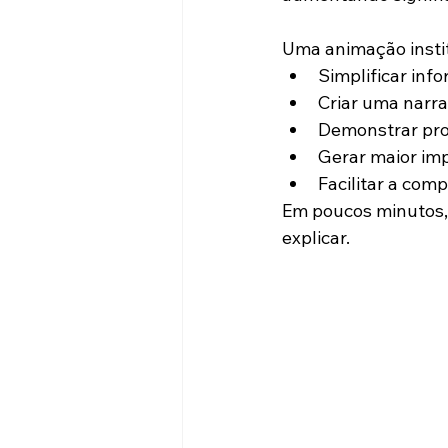
Uma animação instit
Simplificar inf
Criar uma narra
Demonstrar pro
Gerar maior im
Facilitar a com
Em poucos minutos, 
explicar.