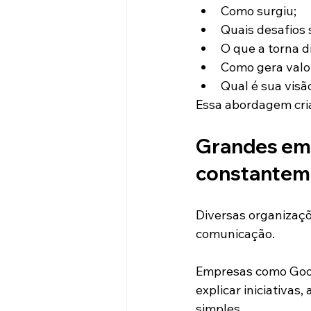
Como surgiu;
Quais desafios 
O que a torna d
Como gera valor
Qual é sua visã
Essa abordagem cria
Grandes emp
constantem
Diversas organizaçõe
comunicação.
Empresas como Goog
explicar iniciativa
simples.