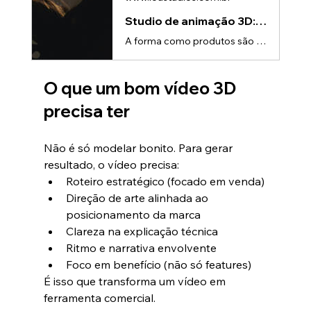
Studio de animação 3D: vídeos e realidade aumentada para produtos
A forma como produtos são apresentados está mudando rapidamente.Se antes fotos e vídeos tradicionais eram suficientes, hoje eles já não conseguem transmitir toda a complexidade e valor de produtos tecnológicos.É nesse cenário que um Studio de animação 3D ganha protagonismo — principalmente quando combinado com realidade aumentada.O novo comportamento do consumidorO consumidor atual: • Quer entender rapidamente • Prefere experiências visuais • Busca interatividade • Evita esforço na decisãoIsso c
O que um bom vídeo 3D 
precisa ter
Não é só modelar bonito. Para gerar 
resultado, o vídeo precisa:
Roteiro estratégico (focado em venda)
Direção de arte alinhada ao 
posicionamento da marca
Clareza na explicação técnica
Ritmo e narrativa envolvente
Foco em benefício (não só features)
É isso que transforma um vídeo em 
ferramenta comercial.