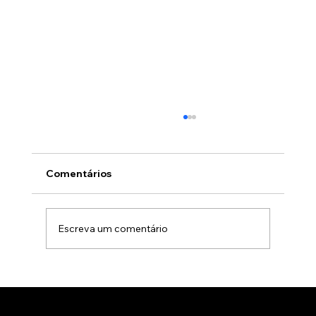
Comentários
Escreva um comentário
Por que indústrias e empresas de
engenharia preferem animação 3D
industrial a filmagens com câmera