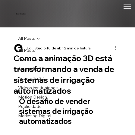
Lou Studios
All Posts
Lou Studio
10 de abr.
2 min de leitura
All Posts
Como a animação 3D está
Produtora de vídeos
transformando a venda de
Animação 2D
sistemas de irrigação
Animação 3D
Vídeos institucionais
automatizados
Motion Design
O desafio de vender 
Publicidade
sistemas de irrigação 
Marketing Digital
automatizados