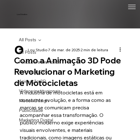
Lou Studios
All Posts
Lou Studio
7 de mar. de 2025
2 min de leitura
All Posts
Como a Animação 3D Pode
Produtora de vídeos
Revolucionar o Marketing
Animação 2D
de Motocicletas
Animação 3D
Vídeos institucionais
A indústria de motocicletas está em 
constante evolução, e a forma como as 
Motion Design
marcas se comunicam precisa 
Publicidade
acompanhar essa transformação. O 
Marketing Digital
público moderno exige experiências 
visuais envolventes, e materiais 
tradicionais, como imagens estáticas ou 