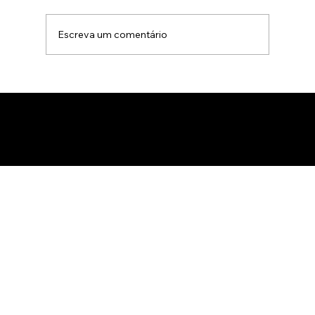
Escreva um comentário
Animação 3D para comercialização de
produtos B2B: Como impactar
compradores com um estúdio de
animação 3D