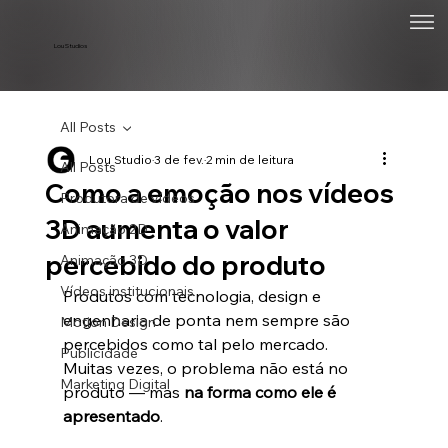
Lou Studios
All Posts
Lou Studio
3 de fev.
2 min de leitura
All Posts
Como a emoção nos vídeos
Produtora de vídeos
3D aumenta o valor
Animação 2D
percebido do produto
Animação 3D
Vídeos institucionais
Produtos com tecnologia, design e 
engenharia de ponta nem sempre são 
Motion Design
percebidos como tal pelo mercado. 
Publicidade
Muitas vezes, o problema não está no 
Marketing Digital
produto — mas 
na forma como ele é 
apresentado
.