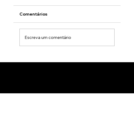
Comentários
Escreva um comentário
Animação 3D para comercialização de
produtos B2B: Como impactar
compradores com um estúdio de
animação 3D