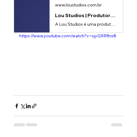
www.loustudios.com.br
Lou Studios | Produtora de vídeos
A Lou Studios é uma produtora de vídeos, especializada em motion design, animação 2D e 3D. Temos o vídeo certo para suas redes sociais!
https://www.youtube.com/watch?v=sjyG9Rflnx8