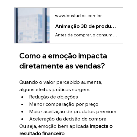
www.loustudios.com.br
Animação 3D de produto: Como criar desejo no consumidor
Antes de comprar, o consumidor sente.A decisão de compra é fortemente influenciada por emoção, percepção e desejo — mesmo quando o produto é técnico ou funcional. É nesse ponto que a animação 3D de produto se torna uma ferramenta poderosa.Quando bem aplicada, ela não apenas explica: ela desperta vontade de ter. O desejo começa pelo olharO primeiro contato visual define como o produto será percebido: • Inovador ou comum • Premium ou genérico • Confiável ou descartávelA animação 3D permite control
Como a emoção impacta 
diretamente as vendas?
Quando o valor percebido aumenta, 
alguns efeitos práticos surgem:
Redução de objeções
Menor comparação por preço
Maior aceitação de produtos premium
Aceleração da decisão de compra
Ou seja, emoção bem aplicada 
impacta o 
resultado financeiro
.