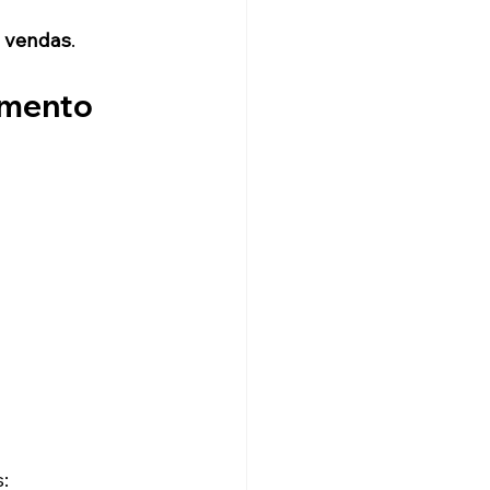
a vendas
.
amento
: