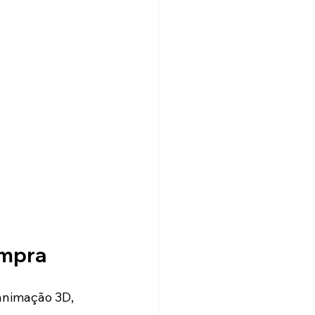
ompra
animação 3D, 