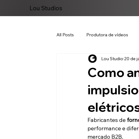
Lou Studios
All Posts
Produtora de vídeos
Lou Studio
20 de j
Marketing Digital
Como an
impulsi
elétrico
Fabricantes de 
forn
performance e difere
mercado B2B.