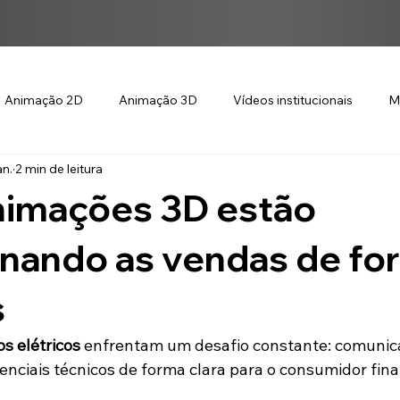
Animação 2D
Animação 3D
Vídeos institucionais
M
an.
2 min de leitura
imações 3D estão
onando as vendas de fo
s
os elétricos
 enfrentam um desafio constante: comunica
nciais técnicos de forma clara para o consumidor final