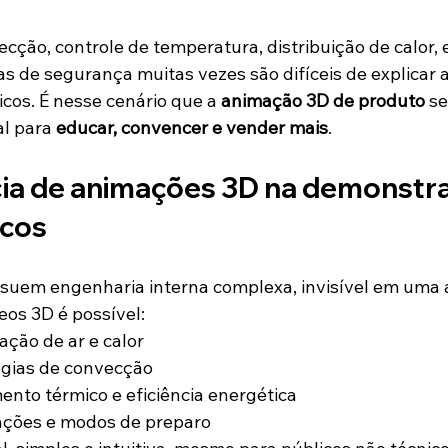
ção, controle de temperatura, distribuição de calor, e
as de segurança muitas vezes são difíceis de explicar
icos. É nesse cenário que a 
animação 3D de produto
 s
l para 
educar, convencer e vender mais
.
ia de animações 3D na demonstra
icos
ssuem engenharia interna complexa, invisível em uma
eos 3D é possível:
ação de ar e calor
ogias de convecção
ento térmico e eficiência energética
ções e modos de preparo