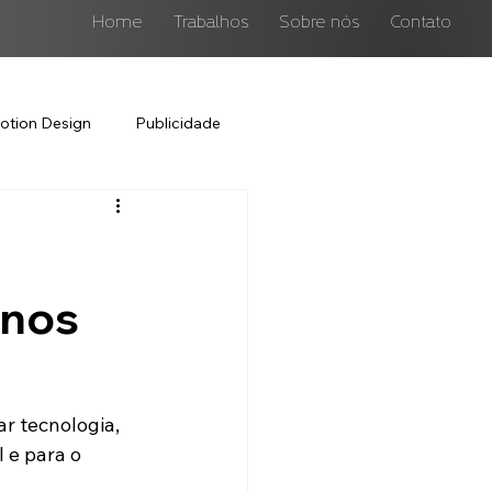
Home
Trabalhos
Sobre nós
Contato
otion Design
Publicidade
rnos
r tecnologia, 
 e para o 