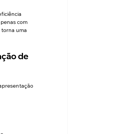
ficiência 
 apenas com 
e torna uma 
ção de 
 apresentação 