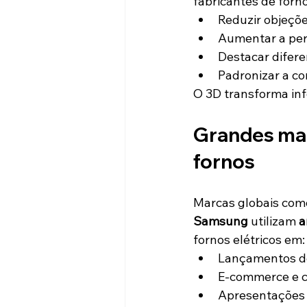
fabricantes de forn
Reduzir objeçõe
Aumentar a per
Destacar difere
Padronizar a c
O 3D transforma in
Grandes mar
fornos
Marcas globais com
Samsung
 utilizam 
a
fornos elétricos em:
Lançamentos d
E-commerce e ca
Apresentações 