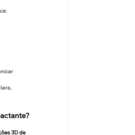
ce:
nicar 
ara, 
pactante?
ões 3D de 