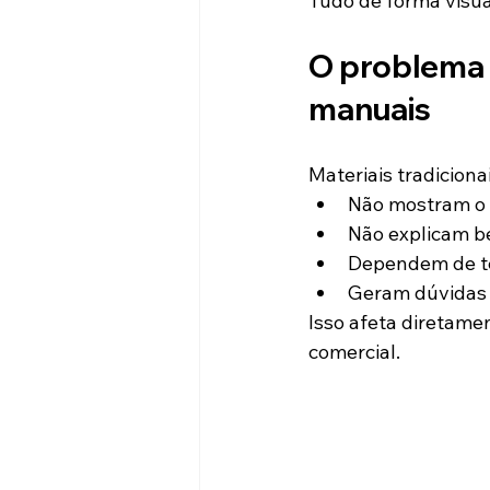
Tudo de forma visual
O problema 
manuais
Materiais tradiciona
Não mostram o 
Não explicam be
Dependem de te
Geram dúvidas 
Isso afeta diretamen
comercial.