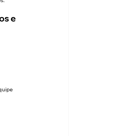
s.
s e 
quipe 