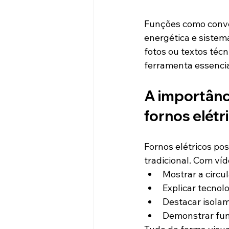
Funções como convec
energética e sistem
fotos ou textos técn
ferramenta essencia
A importânc
fornos elétr
Fornos elétricos po
tradicional. Com víd
Mostrar a circul
Explicar tecnol
Destacar isolam
Demonstrar fun