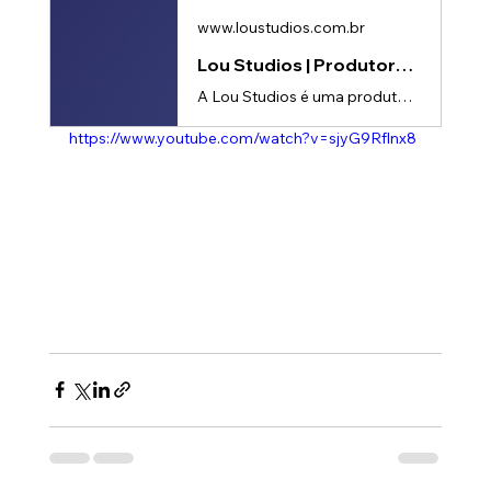
www.loustudios.com.br
Lou Studios | Produtora de vídeos
A Lou Studios é uma produtora de vídeos, especializada em motion design, animação 2D e 3D. Temos o vídeo certo para suas redes sociais!
https://www.youtube.com/watch?v=sjyG9Rflnx8