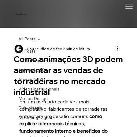
Lou Studios
All Posts
Lou Studio
5 de fev.
2 min de leitura
All Posts
Como animações 3D podem
Produtora de vídeos
aumentar as vendas de
Animação 2D
torradeiras no mercado
Animação 3D
Vídeos institucionais
industrial
Motion Design
Em um mercado cada vez mais 
Publicidade
competitivo, fabricantes de torradeiras 
enfrentam um desafio comum: 
como 
Marketing Digital
explicar diferenciais técnicos, 
funcionamento interno e benefícios do 