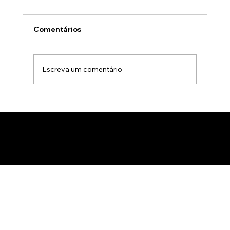
Comentários
Escreva um comentário
Animação 3D para comercialização de
produtos B2B: Como impactar
compradores com um estúdio de
animação 3D