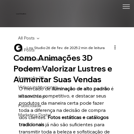
Lou Studios
All Posts
Lou Studio
26 de fev. de 2025
2 min de leitura
All Posts
Como Animações 3D
Produtora de vídeos
Podem Valorizar Lustres e
Animação 2D
Aumentar Suas Vendas
Animação 3D
Vídeos institucionais
O mercado de 
iluminação de alto padrão
 é 
altamente competitivo, e destacar seus 
Motion Design
produtos da maneira certa pode fazer 
Publicidade
toda a diferença na decisão de compra 
Marketing Digital
dos clientes. 
Fotos estáticas e catálogos 
tradicionais
 já não são suficientes para 
transmitir toda a beleza e sofisticação de 