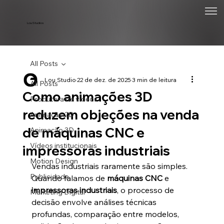
Lou Studios
All Posts
Lou Studio
22 de dez. de 2025
3 min de leitura
All Posts
Como animações 3D
Produtora de vídeos
reduzem objeções na venda
Animação 2D
de máquinas CNC e
Animação 3D
Vídeos institucionais
impressoras industriais
Motion Design
Vendas industriais raramente são simples. 
Publicidade
Quando falamos de 
máquinas CNC
 e 
impressoras industriais
, o processo de 
Marketing Digital
decisão envolve análises técnicas 
profundas, comparação entre modelos, 