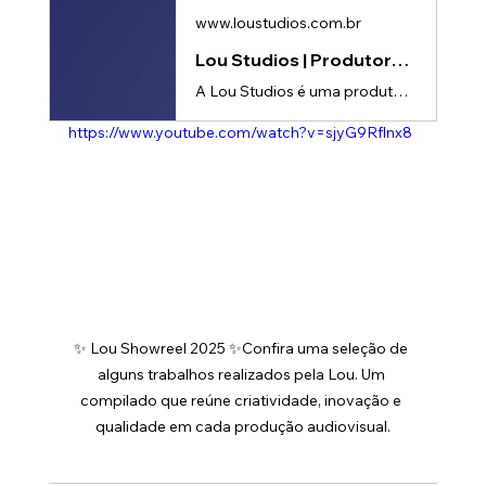
www.loustudios.com.br
Lou Studios | Produtora de vídeos
A Lou Studios é uma produtora de vídeos, especializada em motion design, animação 2D e 3D. Temos o vídeo certo para suas redes sociais!
https://www.youtube.com/watch?v=sjyG9Rflnx8
✨ Lou Showreel 2025 ✨Confira uma seleção de 
alguns trabalhos realizados pela Lou. Um 
compilado que reúne criatividade, inovação e 
qualidade em cada produção audiovisual.