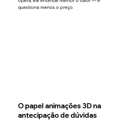
opera, ele entende melhor o valor — e 
questiona menos o preço.
O papel 
animações 3D
 na 
antecipação de dúvidas