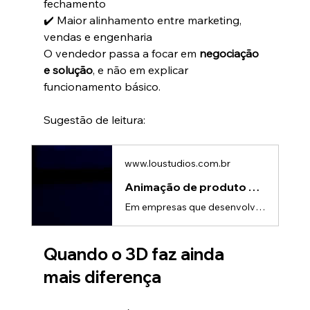
fechamento
✔️ Maior alinhamento entre marketing, 
vendas e engenharia
O vendedor passa a focar em 
negociação 
e solução
, e não em explicar 
funcionamento básico.
Sugestão de leitura:
www.loustudios.com.br
Animação de produto 3D: Clareza técnica para vendas e engenharia
Em empresas que desenvolvem produtos técnicos ou industriais, um desafio é comum: traduzir engenharia complexa em argumentos claros de venda. Muitas vezes, o time de engenharia domina o produto, enquanto a equipe comercial precisa explicar soluções técnicas para clientes que não são especialistas.A animação de produto surge como uma ponte entre esses dois mundos, melhorando a comunicação interna e potencializando resultados comerciais.O desafio da comunicação entre engenharia e vendasEquipes de
Quando o 3D faz ainda 
mais diferença