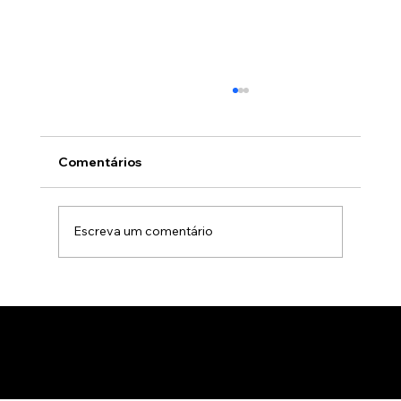
Comentários
Escreva um comentário
Gamificação no marketing B2B: Como
usar jogos para apresentar produtos
de forma interativa