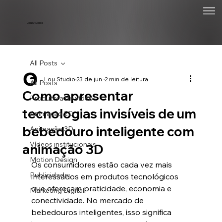
Lou Studios
All Posts
Lou Studio
23 de jun.
2 min de leitura
All Posts
Como apresentar
Produtora de vídeos
tecnologias invisíveis de um
Animação 2D
bebedouro inteligente com
Animação 3D
Vídeos institucionais
animação 3D
Motion Design
Os consumidores estão cada vez mais 
Publicidade
interessados em produtos tecnológicos 
que ofereçam praticidade, economia e 
Marketing Digital
conectividade. No mercado de 
bebedouros inteligentes, isso significa 