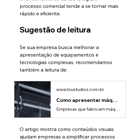
processo comercial tende a se tornar mais 
rápido e eficiente.
Sugestão de leitura
Se sua empresa busca melhorar a 
apresentação de equipamentos e 
tecnologias complexas, recomendamos 
também a leitura de:
www.loustudios.com.br
Como apresentar máquinas e equipamentos com mais clareza | Lou Studio
Empresas que fabricam máquinas e equipamentos frequentemente enfrentam o mesmo desafio: possuem produtos tecnicamente excelentes, mas encontram dificuldades para comunicar seus diferenciais de forma clara para o mercado.Isso acontece porque muitos equipamentos industriais possuem funcionalidades complexas, processos internos invisíveis e benefícios que nem sempre são percebidos apenas por fotografias, catálogos ou apresentações tradicionais.O resultado é que potenciais clientes podem não compree
O artigo mostra como conteúdos visuais 
ajudam empresas a simplificar processos 