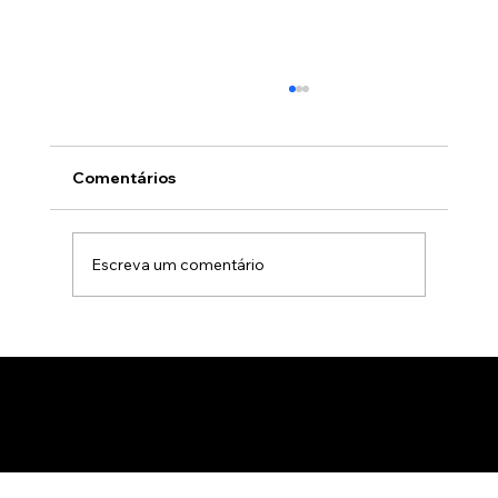
Comentários
Escreva um comentário
Animação 3D para comercialização de
produtos B2B: Como impactar
compradores com um estúdio de
animação 3D