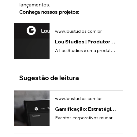
lançamentos.
Conheça nossos projetos:
www.loustudios.com.br
Lou Studios | Produtora de vídeos
A Lou Studios é uma produtora de vídeos, especializada em animações 3D para lançamento de produtos.
Sugestão de leitura
www.loustudios.com.br
Gamificação: Estratégia de branding em eventos corporativos | Lou Studios
Eventos corporativos mudaram muito nos últimos anos.Hoje, não basta montar um stand bonito ou exibir um vídeo institucional. O público espera experiências interativas, imersivas e memoráveis.Nesse cenário, a gamificação se tornou uma das estratégias mais eficientes para empresas que desejam aumentar engajamento e fortalecer branding em feiras, ativações e eventos corporativos.Ao transformar a experiência do visitante em algo participativo, as marcas conseguem gerar mais conexão emocional e perma