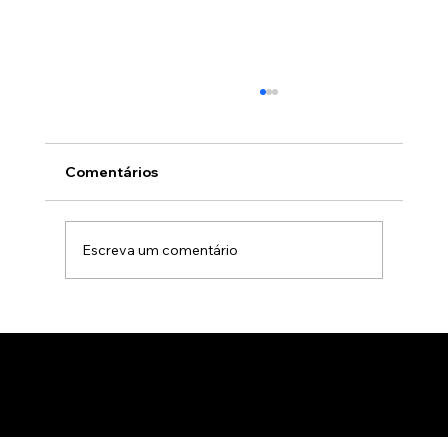
Comentários
Escreva um comentário
Animação 3D para comercialização de
produtos B2B: Como impactar
compradores com um estúdio de
animação 3D