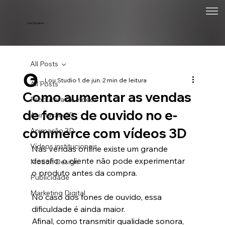
Lou Studios
All Posts
Lou Studio
1 de jun.
2 min de leitura
All Posts
Como aumentar as vendas
Produtora de vídeos
de fones de ouvido no e-
Animação 2D
commerce com vídeos 3D
Animação 3D
Vídeos institucionais
Nas vendas online existe um grande 
desafio: o cliente não pode experimentar 
Motion Design
o produto antes da compra.
Publicidade
Marketing Digital
No caso dos fones de ouvido, essa 
dificuldade é ainda maior.
Afinal, como transmitir qualidade sonora, 