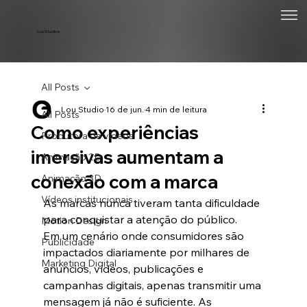
Lou Studios
All Posts
Lou Studio
16 de jun.
4 min de leitura
All Posts
Como experiências
Produtora de vídeos
imersivas aumentam a
Animação 2D
conexão com a marca
Animação 3D
Vídeos institucionais
As marcas nunca tiveram tanta dificuldade 
para conquistar a atenção do público.
Motion Design
Em um cenário onde consumidores são 
Publicidade
impactados diariamente por milhares de 
Marketing Digital
anúncios, vídeos, publicações e 
campanhas digitais, apenas transmitir uma 
mensagem já não é suficiente. As 