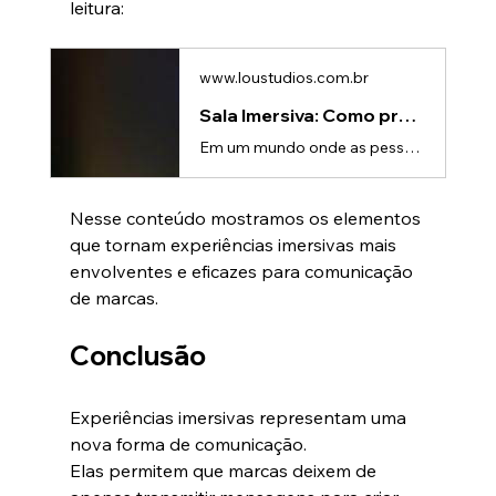
leitura:
www.loustudios.com.br
Sala Imersiva: Como prender a atenção do público? | Lou Studios
Em um mundo onde as pessoas são impactadas por milhares de mensagens todos os dias, prender a atenção do público se tornou um dos maiores desafios para empresas, marcas e organizadores de eventos.É justamente por isso que as salas imersivas vêm ganhando espaço em feiras, ativações de marca, convenções e experiências corporativas. Elas conseguem algo que poucas ferramentas de comunicação alcançam: capturar a atenção das pessoas de forma quase instantânea e mantê-la durante toda a experiência.Mas
Nesse conteúdo mostramos os elementos 
que tornam experiências imersivas mais 
envolventes e eficazes para comunicação 
de marcas.
Conclusão
Experiências imersivas representam uma 
nova forma de comunicação.
Elas permitem que marcas deixem de 