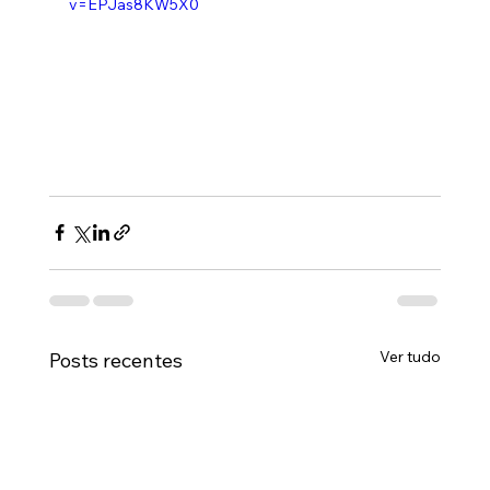
v=EPJas8KW5X0
Ver tudo
Posts recentes