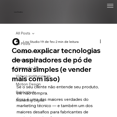
Lou Studios
All Posts
Lou Studio
19 de fev.
2 min de leitura
All Posts
Como explicar tecnologias
Produtora de vídeos
de aspiradores de pó de
Animação 2D
forma simples (e vender
Animação 3D
Vídeos institucionais
mais com isso)
Motion Design
Se o seu cliente não entende seu produto, 
Publicidade
ele não compra.
Essa é uma das maiores verdades do 
Marketing Digital
marketing técnico — e também um dos 
maiores desafios para fabricantes de 