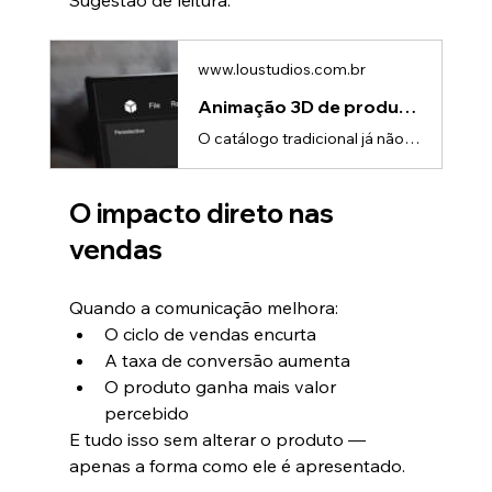
Sugestão de leitura:
www.loustudios.com.br
Animação 3D de produto para catálogo digital: Mais impacto e conversão
O catálogo tradicional já não cumpre sozinho o papel de convencer.PDFs estáticos, imagens técnicas e listas de especificações são importantes — mas não criam impacto suficiente em um mercado cada vez mais visual e competitivo.É por isso que empresas estão transformando seus catálogos digitais com animação 3D de produto.O novo papel do catálogo digitalHoje, o catálogo não é apenas um material informativo.Ele é uma ferramenta de vendas.Gerentes comerciais e equipes de marketing utilizam catálogos
O impacto direto nas 
vendas
Quando a comunicação melhora:
O ciclo de vendas encurta
A taxa de conversão aumenta
O produto ganha mais valor 
percebido
E tudo isso sem alterar o produto — 
apenas a forma como ele é apresentado.