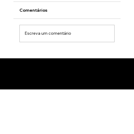
Comentários
Escreva um comentário
Animação 3D para comercialização de
produtos B2B: Como impactar
compradores com um estúdio de
animação 3D