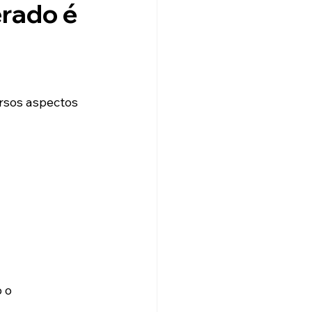
rado é 
rsos aspectos 
 o 