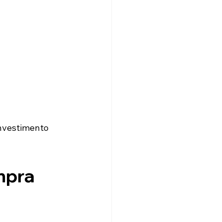
nvestimento 
mpra 