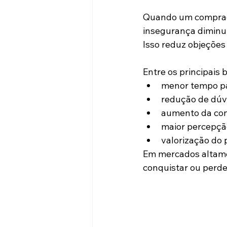
Quando um comprad
insegurança diminui
Isso reduz objeções 
Entre os principais 
menor tempo pa
redução de dúvi
aumento da con
maior percepçã
valorização do 
Em mercados altamen
conquistar ou perd