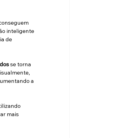
o conseguem 
o inteligente 
ia de 
ados
 se torna 
isualmente, 
aumentando a 
ilizando 
ar mais 