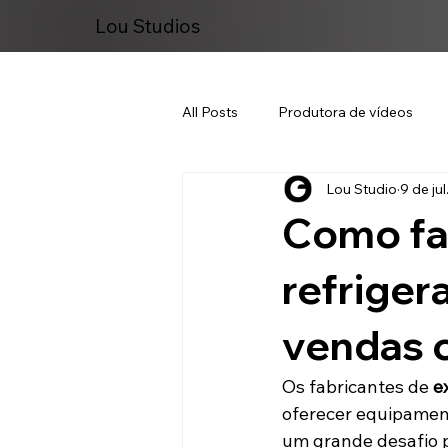
Lou Studios
All Posts
Produtora de vídeos
Lou Studio
9 de jul
Marketing Digital
Como fa
refrige
vendas 
Os fabricantes de 
e
oferecer equipament
um grande desafio 