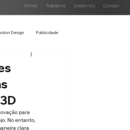
Home
Trabalhos
Sobre nós
Contato
otion Design
Publicidade
es
as
 3D
ovação para 
jo. No entanto, 
neira clara 