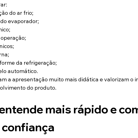
ar:
ção do ar frio;
do evaporador;
ico;
 operação;
nicos;
rna;
iforme da refrigeração;
elo automático.
am a apresentação muito mais didática e valorizam o i
olvimento do produto.
 entende mais rápido e co
 confiança