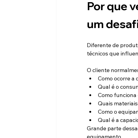
Por que v
um desaf
Diferente de produt
técnicos que influe
O cliente normalme
Como ocorre a di
Qual é o consu
Como funciona o
Quais materiais
Como o equipam
Qual é a capac
Grande parte dessa
equipamento.