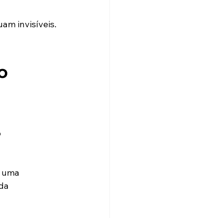
am invisíveis.
o 
 
, uma 
da 