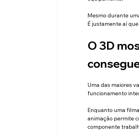
Mesmo durante uma d
É justamente aí qu
O 3D most
consegue
Uma das maiores van
funcionamento inte
Enquanto uma filmag
animação permite c
componente trabalh