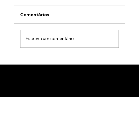
Comentários
Escreva um comentário
Animação 3D para comercialização de
produtos B2B: Como impactar
compradores com um estúdio de
animação 3D