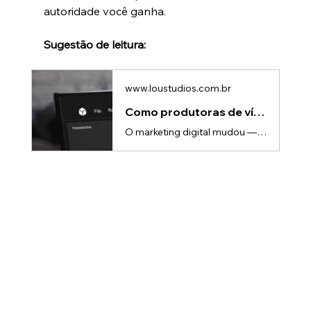
autoridade você ganha.
Sugestão de leitura:
www.loustudios.com.br
Como produtoras de vídeo estão dominando o marketing digital em 2025
O marketing digital mudou — e mudou rápido.Nos últimos anos, o conteúdo em vídeo deixou de ser um “diferencial” e se tornou a linguagem padrão da internet.Marcas precisam se comunicar mais rápido, mais claro e com mais emoção. E quem domina essa linguagem?As produtoras de vídeo.Hoje, produtoras que antes atuavam apenas como “fornecedoras de filmagem e edição” passaram a ser peças centrais na estratégia digital das marcas. Elas entendem narrativa, consumo de conteúdo, plataformas e comportamento