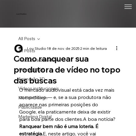
Lou Studios
All Posts
Lou Studio
18 de nov. de 2025
2 min de leitura
All Posts
Como ranquear sua
Produtora de vídeos
produtora de vídeo no topo
Animação 2D
das buscas
Animação 3D
Vídeos institucionais
O mercado audiovisual está cada vez mais 
competitivo — e, se a sua produtora não 
Motion Design
aparece nas primeiras posições do 
Publicidade
Google, ela praticamente deixa de existir 
Marketing Digital
para boa parte dos clientes.A boa notícia? 
Ranquear bem não é uma loteria. É 
estratégia.
E, neste artigo, você vai 