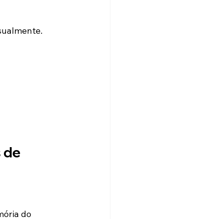
sualmente.
 de 
ória do 