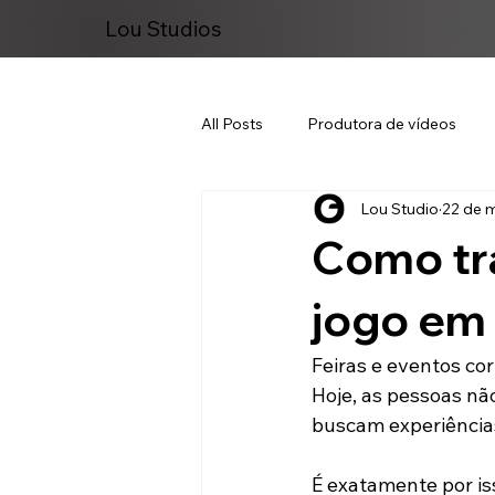
Lou Studios
All Posts
Produtora de vídeos
Lou Studio
22 de m
Marketing Digital
Como tr
jogo em
Feiras e eventos co
Hoje, as pessoas nã
buscam experiências
É exatamente por is