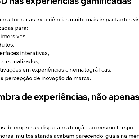
3D nas experiências gamificadas
m a tornar as experiências muito mais impactantes vi
zadas para:
 imersivos,
dutos,
erfaces interativas,
 personalizados,
tivações em experiências cinematográficas.
 a percepção de inovação da marca.
mbra de experiências, não apenas
as de empresas disputam atenção ao mesmo tempo.
horas, muitos stands acabam parecendo iguais na mem