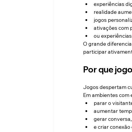
experiências dig
realidade aume
jogos personali
ativações com 
ou experiências
O grande diferencial
participar ativament
Por que jog
Jogos despertam cu
Em ambientes com ex
parar o visitant
aumentar temp
gerar conversa,
e criar conexão