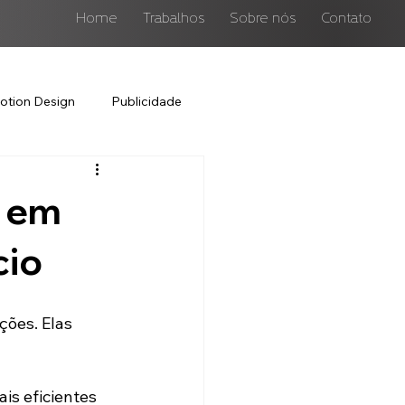
Home
Trabalhos
Sobre nós
Contato
otion Design
Publicidade
o em
cio
ões. Elas 
is eficientes 