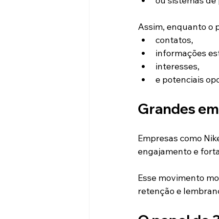
ou sistemas de
Assim, enquanto o p
contatos,
informações est
interesses,
e potenciais op
Grandes emp
Empresas como Nike
engajamento e fort
Esse movimento mos
retenção e lembran