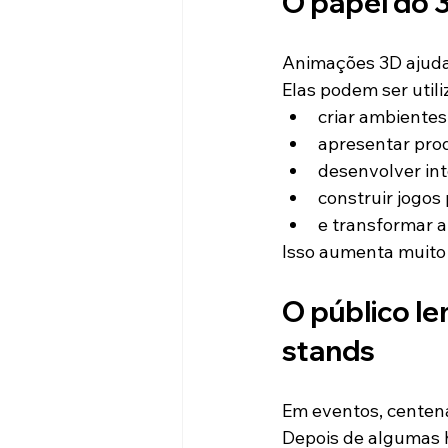
O papel do 
Animações 3D ajuda
Elas podem ser utili
criar ambientes
apresentar pro
desenvolver int
construir jogos
e transformar a
Isso aumenta muito
O público le
stands
Em eventos, centen
Depois de algumas 