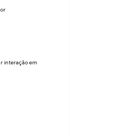
or 
.
s
r interação em 