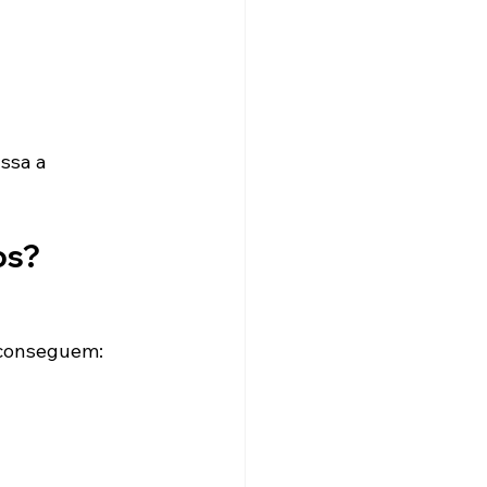
ssa a 
os?
 conseguem: