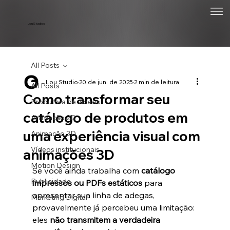
Lou Studios
All Posts
Lou Studio
20 de jun. de 2025
2 min de leitura
All Posts
Como transformar seu
Produtora de vídeos
catálogo de produtos em
Animação 2D
uma experiência visual com
Animação 3D
Vídeos institucionais
animações 3D
Motion Design
Se você ainda trabalha com 
catálogo 
Publicidade
impressos ou PDFs estáticos
 para 
apresentar sua linha de adegas, 
Marketing Digital
provavelmente já percebeu uma limitação: 
eles 
não transmitem a verdadeira 