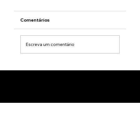
Comentários
Escreva um comentário
Animação 3D para comercialização de
produtos B2B: Como impactar
compradores com um estúdio de
animação 3D