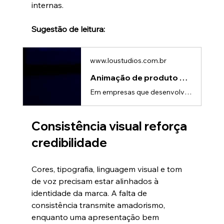
internas.
Sugestão de leitura:
www.loustudios.com.br
Animação de produto 3D: Clareza técnica para vendas e engenharia
Em empresas que desenvolvem produtos técnicos ou industriais, um desafio é comum: traduzir engenharia complexa em argumentos claros de venda. Muitas vezes, o time de engenharia domina o produto, enquanto a equipe comercial precisa explicar soluções técnicas para clientes que não são especialistas.A animação de produto surge como uma ponte entre esses dois mundos, melhorando a comunicação interna e potencializando resultados comerciais.O desafio da comunicação entre engenharia e vendasEquipes de
Consistência visual reforça 
credibilidade
Cores, tipografia, linguagem visual e tom 
de voz precisam estar alinhados à 
identidade da marca. A falta de 
consistência transmite amadorismo, 
enquanto uma apresentação bem 