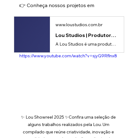
👉 Conheça nossos projetos em 
www.loustudios.com.br
Lou Studios | Produtora de vídeos
A Lou Studios é uma produtora de vídeos, especializada em motion design, animação 2D e 3D. Temos o vídeo certo para suas redes sociais!
https://www.youtube.com/watch?v=sjyG9Rflnx8
✨ Lou Showreel 2025 ✨Confira uma seleção de 
alguns trabalhos realizados pela Lou. Um 
compilado que reúne criatividade, inovação e 