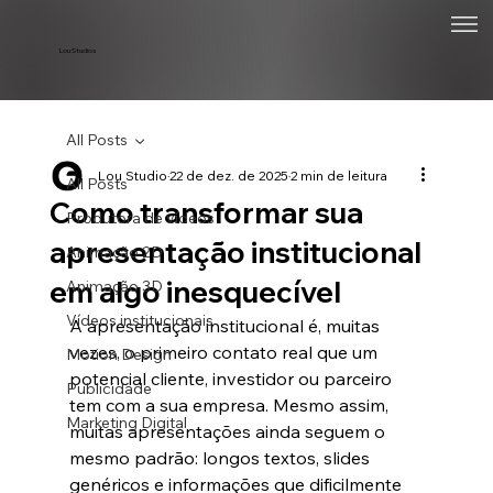
Lou Studios
All Posts
Lou Studio
22 de dez. de 2025
2 min de leitura
All Posts
Como transformar sua
Produtora de vídeos
apresentação institucional
Animação 2D
em algo inesquecível
Animação 3D
Vídeos institucionais
A apresentação institucional é, muitas 
vezes, o primeiro contato real que um 
Motion Design
potencial cliente, investidor ou parceiro 
Publicidade
tem com a sua empresa. Mesmo assim, 
Marketing Digital
muitas apresentações ainda seguem o 
mesmo padrão: longos textos, slides 
genéricos e informações que dificilmente 