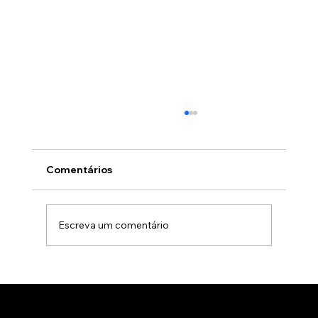
Comentários
Escreva um comentário
Animação 3D para comercialização de
produtos B2B: Como impactar
compradores com um estúdio de