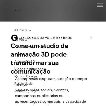
Lou Studios
All Posts
Lou Studio
27 de mai.
3 min de leitura
All Posts
Como um studio de
Produtora de vídeos
animação 3D pode
Animação 2D
transformar sua
Animação 3D
Vídeos institucionais
comunicação
Motion Design
As empresas disputam atenção o tempo 
Publicidade
inteiro.
Seja em redes sociais, eventos, 
Marketing Digital
campanhas publicitárias ou 
apresentações comerciais, a capacidade 