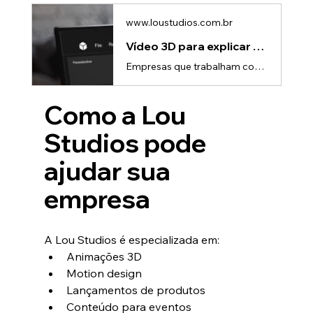
www.loustudios.com.br
Vídeo 3D para explicar processos complexos | Lou Studio
Empresas que trabalham com tecnologia, engenharia, indústria ou produtos técnicos enfrentam um desafio constante: como explicar processos complexos de maneira simples e fácil de entender?Muitas vezes, apenas textos, diagramas ou apresentações tradicionais não conseguem transmitir claramente como um sistema funciona na prática.É exatamente nesse cenário que os vídeos 3D se tornaram uma ferramenta estratégica de comunicação.Com animações 3D, empresas conseguem transformar informações técnicas em e
Como a Lou 
Studios pode 
ajudar sua 
empresa
A Lou Studios é especializada em:
Animações 3D
Motion design
Lançamentos de produtos
Conteúdo para eventos