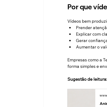
Por que víd
Vídeos bem produz
Prender atençã
Explicar com cl
Gerar confianç
Aumentar o val
Empresas como a Te
forma simples e env
Sugestão de leitura
www.
Ani