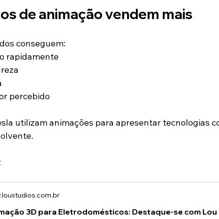
eos de animação vendem mais
idos conseguem:
o rapidamente
areza
a
or percebido
sla utilizam animações para apresentar tecnologias c
olvente.
:
loustudios.com.br
mação 3D para Eletrodomésticos: Destaque-se com Lou