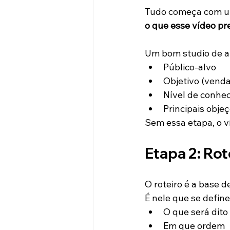
Tudo começa com u
o que esse vídeo pr
Um bom studio de an
Público-alvo
Objetivo (venda
Nível de conhec
Principais obje
Sem essa etapa, o v
Etapa 2: Rot
O roteiro é a base d
É nele que se define
O que será dito
Em que ordem