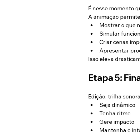
É nesse momento que
A animação permite
Mostrar o que n
Simular funcio
Criar cenas imp
Apresentar pro
Isso eleva drastica
Etapa 5: Fin
Edição, trilha sono
Seja dinâmico
Tenha ritmo
Gere impacto
Mantenha o inte