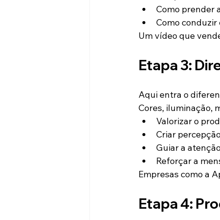
Como prender 
Como conduzir o
Um vídeo que vende
Etapa 3: Dir
Aqui entra o diferenc
Cores, iluminação,
Valorizar o pro
Criar percepçã
Guiar a atençã
Reforçar a me
Empresas como a App
Etapa 4: Pr