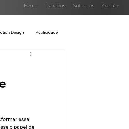
Home
Trabalhos
Sobre nós
Contato
otion Design
Publicidade
ue
sformar essa 
sse o papel de 