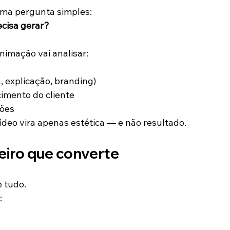
ma pergunta simples:
ecisa gerar?
imação vai analisar:
, explicação, branding)
imento do cliente
ções
ídeo vira apenas estética — e não resultado.
eiro que converte
e tudo.
: