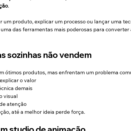
ção
.
r um produto, explicar um processo ou lançar uma tecn
 uma das ferramentas mais poderosas para converter
ias sozinhas não vendem
êm ótimos produtos, mas enfrentam um problema com
explicar o valor
cnica demais
o visual
 de atenção
o, até a melhor ideia perde força.
um studio de animação