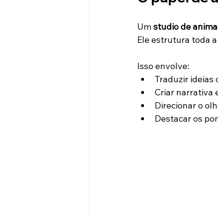
Um 
studio de anim
Ele estrutura toda 
Isso envolve:
Traduzir ideias
Criar narrativa 
Direcionar o ol
Destacar os po