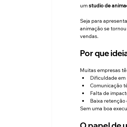
um 
studio de anima
Seja para apresenta
animação se tornou
vendas.
Por que ide
Muitas empresas t
Dificuldade em 
Comunicação té
Falta de impact
Baixa retenção
Sem uma boa execuçã
O papel de 