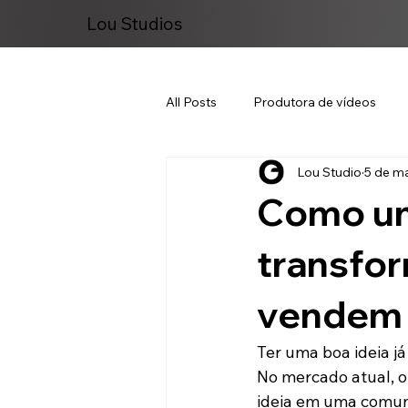
Lou Studios
All Posts
Produtora de vídeos
Lou Studio
5 de ma
Marketing Digital
Como um
transfor
vendem
Ter uma boa ideia já
No mercado atual, o
ideia em uma comuni