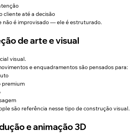
atenção
 cliente até a decisão
 não é improvisado — ele é estruturado.
eção de arte e visual
ial visual.
 movimentos e enquadramentos são pensados para:
duto
o premium
o
nsagem
le são referência nesse tipo de construção visual.
odução e animação 3D