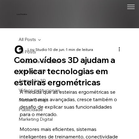
Lou Studios
All Posts
Lou Studio
10 de jun.
1 min de leitura
All Posts
Como vídeos 3D ajudam a
Produtora de vídeos
explicar tecnologias em
Animação 2D
esteiras ergométricas
Animação 3D
Vídeos institucionais
À medida que as esteiras ergométricas se 
tornam mais avançadas, cresce também o 
Motion Design
desafio de explicar suas funcionalidades 
Publicidade
para o mercado.
Marketing Digital
Motores mais eficientes, sistemas 
inteligentes de treinamento, conectividade 