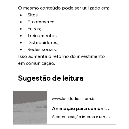
O mesmo conteúdo pode ser utilizado em:
Sites;
E-commerce;
Feiras;
Treinamentos;
Distribuidores;
Redes sociais.
Isso aumenta o retorno do investimento 
em comunicação.
Sugestão de leitura
www.loustudios.com.br
Animação para comunicação interna: Como engajar colaboradores de forma mais eficiente
A comunicação interna é um dos pilares para o sucesso de qualquer organização.Empresas investem constantemente em treinamentos, campanhas de conscientização, programas de integração e compartilhamento de informações estratégicas.No entanto, existe um desafio recorrente: fazer com que as mensagens realmente sejam absorvidas pelos colaboradores.E-mails extensos, apresentações tradicionais e documentos longos muitas vezes acabam sendo ignorados ou esquecidos rapidamente.É por isso que cada vez mais