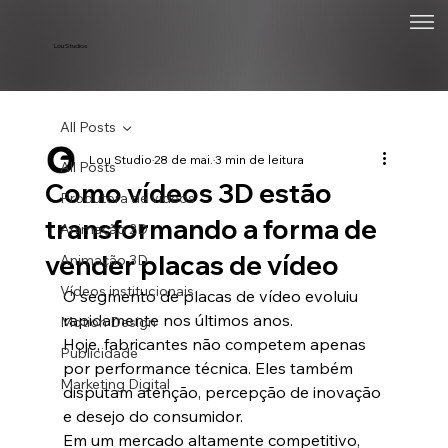
Lou Studios
All Posts
Lou Studio
28 de mai.
3 min de leitura
All Posts
Como vídeos 3D estão
Produtora de vídeos
transformando a forma de
Animação 2D
vender placas de vídeo
Animação 3D
Vídeos institucionais
O segmento de placas de vídeo evoluiu 
rapidamente nos últimos anos.
Motion Design
Hoje, fabricantes não competem apenas 
Publicidade
por performance técnica. Eles também 
Marketing Digital
disputam atenção, percepção de inovação 
e desejo do consumidor.
Em um mercado altamente competitivo, 