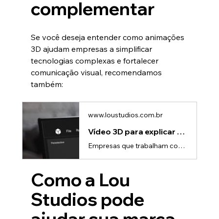
complementar
Se você deseja entender como animações 
3D ajudam empresas a simplificar 
tecnologias complexas e fortalecer 
comunicação visual, recomendamos 
também:
www.loustudios.com.br
Vídeo 3D para explicar processos complexos | Lou Studio
Empresas que trabalham com tecnologia, engenharia, indústria ou produtos técnicos enfrentam um desafio constante: como explicar processos complexos de maneira simples e fácil de entender?Muitas vezes, apenas textos, diagramas ou apresentações tradicionais não conseguem transmitir claramente como um sistema funciona na prática.É exatamente nesse cenário que os vídeos 3D se tornaram uma ferramenta estratégica de comunicação.Com animações 3D, empresas conseguem transformar informações técnicas em e
Como a Lou 
Studios pode 
ajudar sua marca