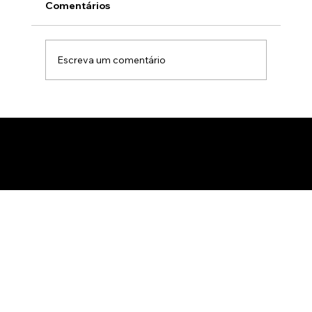
Comentários
Escreva um comentário
Animação 3D para comercialização de
produtos B2B: Como impactar
compradores com um estúdio de
animação 3D