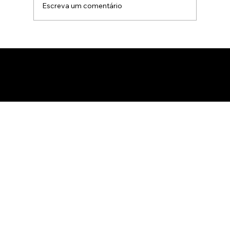
Escreva um comentário
Gamificação no marketing B2B: Como
usar jogos para apresentar produtos
de forma interativa