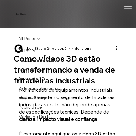
Lou Studios
All Posts
Lou Studio
24 de abr.
2 min de leitura
All Posts
Como vídeos 3D estão
Produtora de vídeos
transformando a venda de
Animação 2D
fritadeiras industriais
Animação 3D
Vídeos institucionais
No mercado de equipamentos industriais, 
especialmente no segmento de fritadeiras 
Motion Design
industriais, vender não depende apenas 
Publicidade
de especificações técnicas. Depende de 
Marketing Digital
clareza, impacto visual e confiança
.
É exatamente aqui que os vídeos 3D estão 