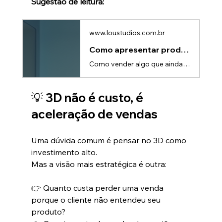
Sugestão de leitura:
www.loustudios.com.br
Como apresentar produtos que ainda não existem fisicamente e vender antes mesmo da produção
Como vender algo que ainda não existe fisicamente?Esse é um dos maiores desafios para empresas que estão desenvolvendo novos produtos. Sem fotos reais, sem vídeos e muitas vezes sem protótipo final, a apresentação se torna limitada — e isso impacta diretamente as vendas.A boa notícia é que hoje existe uma solução clara para isso: animação 3D.O problema de lançar sem material visualEmpresas que ainda não têm o produto pronto geralmente enfrentam: • Dificuldade para captar investidores • Apresenta
💡 3D não é custo, é 
aceleração de vendas
Uma dúvida comum é pensar no 3D como 
investimento alto.
Mas a visão mais estratégica é outra:
👉 Quanto custa perder uma venda 
porque o cliente não entendeu seu 
produto?