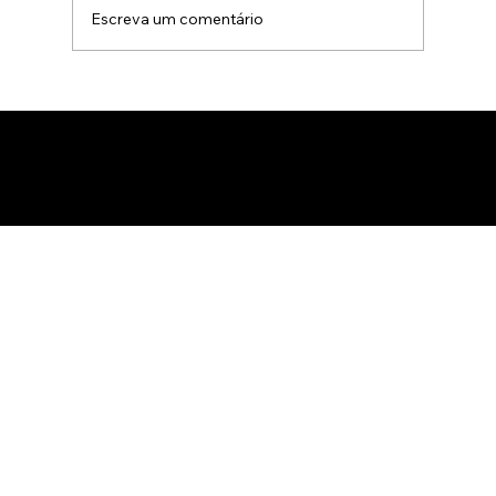
Escreva um comentário
Animação 3D para comercialização de
produtos B2B: Como impactar
compradores com um estúdio de
animação 3D