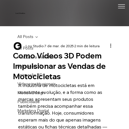
Lou Studios
All Posts
Lou Studio
7 de mar. de 2025
2 min de leitura
All Posts
Como Vídeos 3D Podem
Produtora de vídeos
Impulsionar as Vendas de
Animação 2D
Motocicletas
Animação 3D
Vídeos institucionais
A indústria de motocicletas está em 
constante evolução, e a forma como as 
Motion Design
marcas apresentam seus produtos 
Publicidade
também precisa acompanhar essa 
Marketing Digital
transformação. Hoje, consumidores 
esperam mais do que apenas imagens 
estáticas ou fichas técnicas detalhadas — 