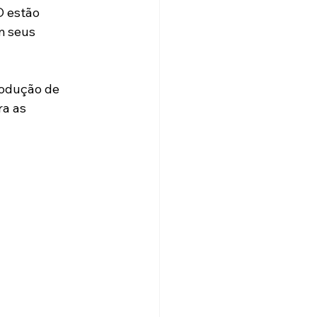
D estão 
 seus 
rodução de 
ra as 