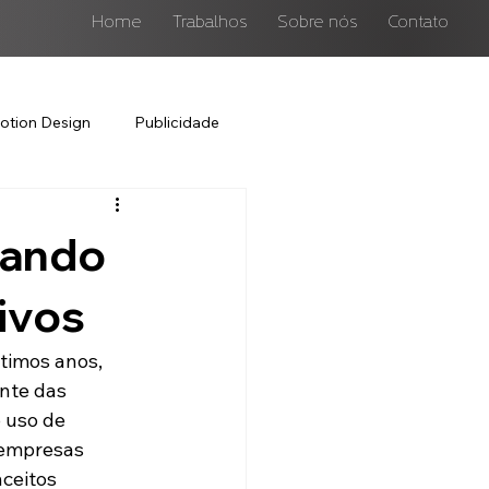
Home
Trabalhos
Sobre nós
Contato
otion Design
Publicidade
dando
ivos
timos anos, 
nte das 
 uso de 
empresas 
ceitos 