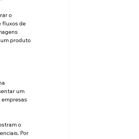
ar o 
 fluxos de 
imagens 
 um produto 
na 
sentar um 
a empresas 
ostram o 
nciais. Por 