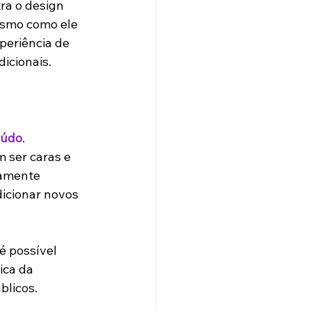
a o design 
esmo como ele 
periência de 
icionais.
eúdo
. 
 ser caras e 
amente 
icionar novos 
é possível 
ica da 
blicos.