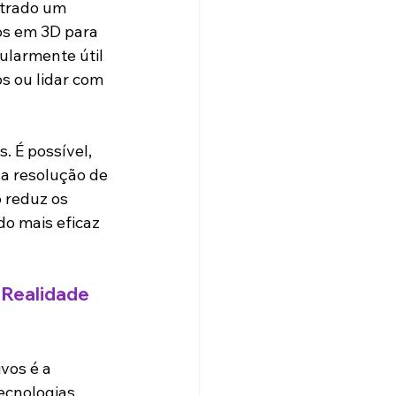
trado um 
os em 3D para 
cularmente útil 
 ou lidar com 
 É possível, 
 a resolução de 
 reduz os 
o mais eficaz 
Realidade 
vos é a 
tecnologias 