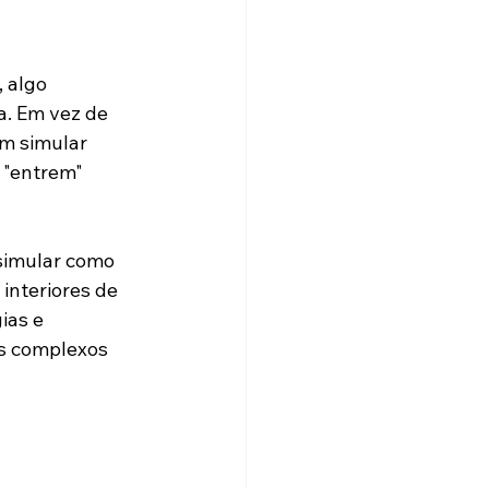
, algo 
a. Em vez de 
m simular 
 "entrem" 
simular como 
interiores de 
ias e 
s complexos 