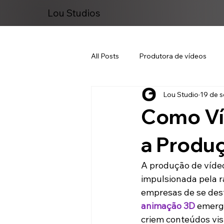
Lou Studios
All Posts
Produtora de vídeos
Lou Studio
19 de s
Marketing Digital
Como Ví
a Produ
A produção de vídeo
impulsionada pela r
empresas de se des
animação 3D
 emerg
criem conteúdos vis