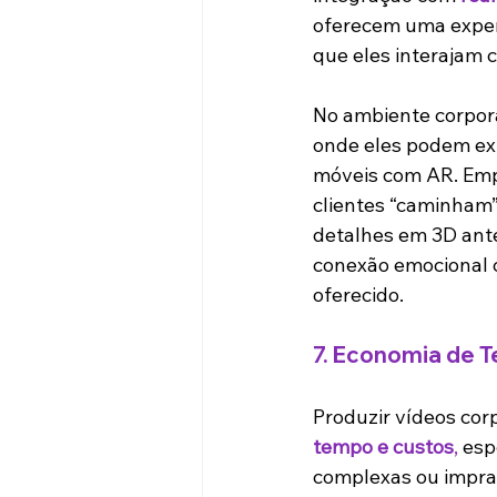
oferecem uma experi
que eles interajam
No ambiente corpora
onde eles podem exp
móveis com AR. Empr
clientes “caminham”
detalhes em 3D ant
conexão emocional 
oferecido.
7. 
Economia de T
Produzir vídeos cor
tempo e custos
,
 esp
complexas ou imprat