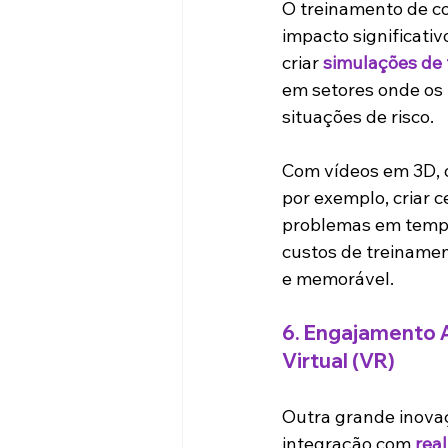
O treinamento de c
impacto significati
criar 
simulações de
em setores onde os 
situações de risco.
Com vídeos em 3D, o
por exemplo, criar 
problemas em tempo 
custos de treinamen
e memorável.
6. 
Engajamento A
Virtual (VR)
Outra grande inova
integração com 
rea