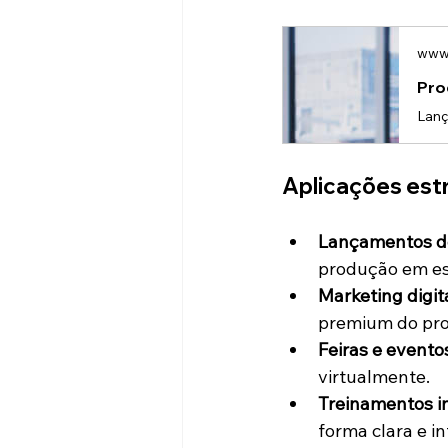
www.
Pro
Aplicações est
Lançamentos d
produção em es
Marketing digita
premium do pro
Feiras e evento
virtualmente.
Treinamentos i
forma clara e in