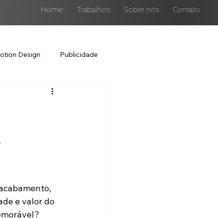
Home
Trabalhos
Sobre nós
Contato
otion Design
Publicidade
o
 acabamento, 
de e valor do 
memorável?