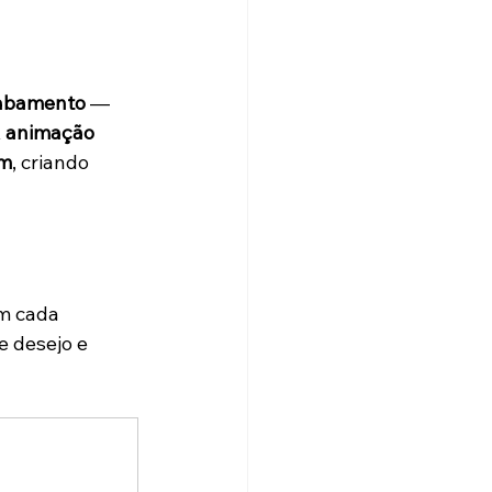
cabamento
 — 
 
animação 
em
, criando 
m cada 
 desejo e 