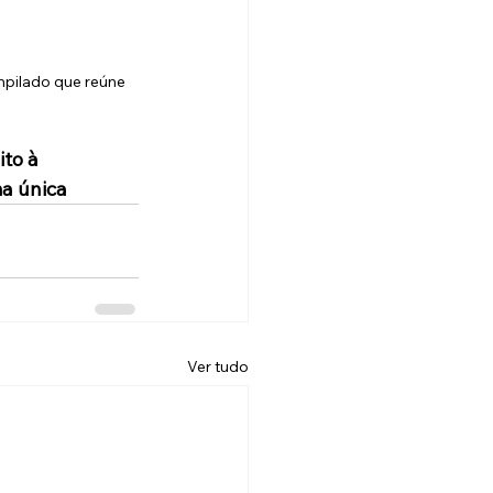
mpilado que reúne 
to à 
ma única
Ver tudo