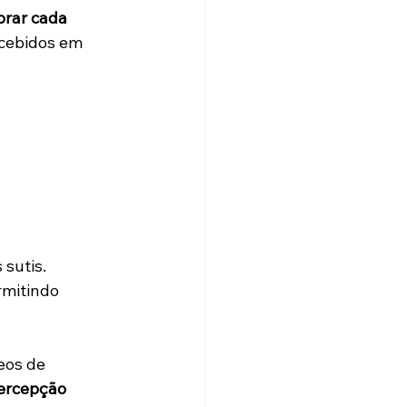
lorar cada 
cebidos em 
 
 sutis.
rmitindo 
os de 
ercepção 