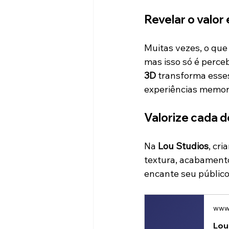
Revelar o valor
Muitas vezes, o que
mas isso só é perce
3D
 transforma esse
experiências memorá
Valorize cada 
Na 
Lou Studios
, cri
textura, acabamento
encante seu público
www.
Lou