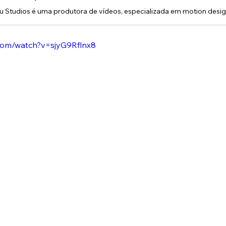
com/watch?v=sjyG9Rflnx8