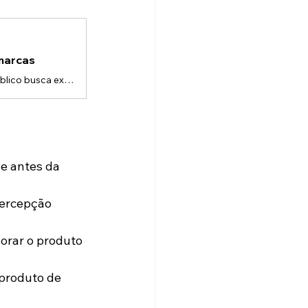
marcas
Lançar um produto vai muito além de apresentá-lo visualmente.Hoje, o público busca experiências que combinem estética, informação e emoção.É aí que entra o produto em 3D aliado a uma narrativa envolvente: ele não só mostra o objeto, mas conta sua história, reforça benefícios e cria desejo.O poder do Produto em 3D na percepção do produtoCom um produto em 3D, é possível: • Mostrar detalhes do acabamento e materiais com fidelidade realista. • Simular texturas, brilhos, reflexos e sombras que destac
e antes da 
ercepção 
orar o produto 
produto de 