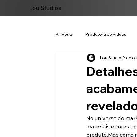
Lou Studios
All Posts
Produtora de vídeos
Lou Studio
9 de ou
Marketing Digital
Detalhes
acabame
revelad
No universo do mark
materiais e cores po
produto.Mas como m