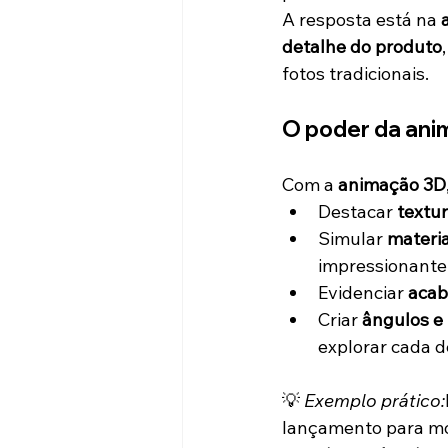
A resposta está na 
detalhe do produto
fotos tradicionais.
O poder da ani
Com a 
animação 3D
Destacar 
textur
Simular 
materia
impressionante
Evidenciar 
aca
Criar 
ângulos e
explorar cada d
💡 
Exemplo prático:
lançamento para mo