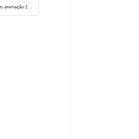
A Lou Studios é uma produtora de vídeos, especializada em motion design, animação 2D e 3D. Temos o vídeo certo para suas redes sociais!