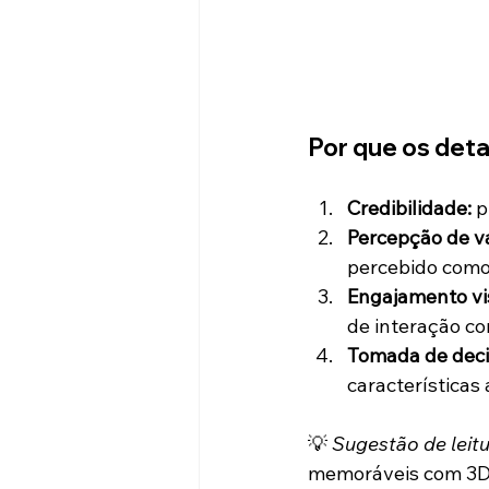
Por que os det
Credibilidade:
 
Percepção de va
percebido como 
Engajamento vi
de interação c
Tomada de deci
características
💡 
Sugestão de leitu
memoráveis com 3D e