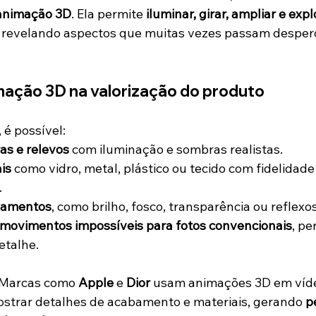
animação 3D
. Ela permite 
iluminar, girar, ampliar e exp
, revelando aspectos que muitas vezes passam desper
mação 3D na valorização do produto
, é possível:
as e relevos
 com iluminação e sombras realistas.
is
 como vidro, metal, plástico ou tecido com fidelidade
.
bamentos
, como brilho, fosco, transparência ou reflexos
 movimentos impossíveis para fotos convencionais
, pe
etalhe.
Marcas como 
Apple
 e 
Dior
 usam animações 3D em víde
strar detalhes de acabamento e materiais, gerando 
p