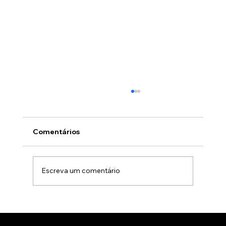
Comentários
Escreva um comentário
Animação 3D para comercialização de
produtos B2B: Como impactar