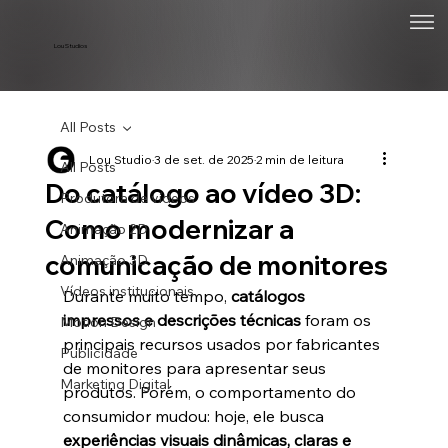
Lou Studios
All Posts
Lou Studio
3 de set. de 2025
2 min de leitura
All Posts
Do catálogo ao vídeo 3D:
Produtora de vídeos
Como modernizar a
Animação 2D
comunicação de monitores
Animação 3D
Vídeos institucionais
Durante muito tempo, 
catálogos 
impressos e descrições técnicas
 foram os 
Motion Design
principais recursos usados por fabricantes 
Publicidade
de monitores para apresentar seus 
Marketing Digital
produtos. Porém, o comportamento do 
consumidor mudou: hoje, ele busca 
experiências visuais dinâmicas, claras e 