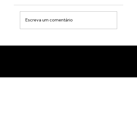
Escreva um comentário
Animação 3D para comercialização de
produtos B2B: Como impactar
compradores com um estúdio de
animação 3D