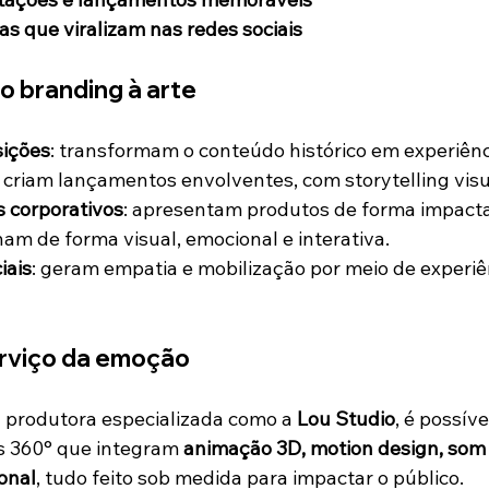
ias que viralizam nas redes sociais
o branding à arte
ições
: transformam o conteúdo histórico em experiênci
: criam lançamentos envolventes, com storytelling visu
s corporativos
: apresentam produtos de forma impact
nam de forma visual, emocional e interativa.
iais
: geram empatia e mobilização por meio de experiê
erviço da emoção
 produtora especializada como a 
Lou Studio
, é possív
s 360° que integram 
animação 3D, motion design, som 
onal
, tudo feito sob medida para impactar o público.