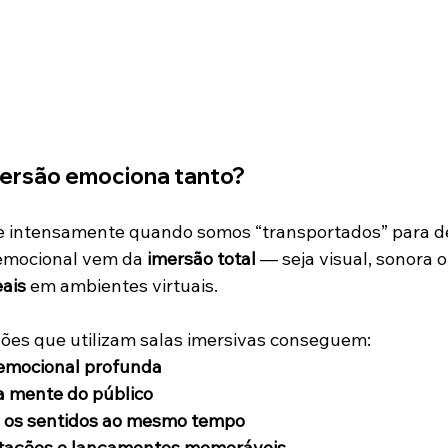
mersão emociona tanto?
e intensamente quando somos “transportados” para d
 emocional vem da 
imersão total
 — seja visual, sonora o
ais
 em ambientes virtuais.
ções que utilizam salas imersivas conseguem:
emocional profunda
a mente do público
s os sentidos ao mesmo tempo
tações e lançamentos memoráveis