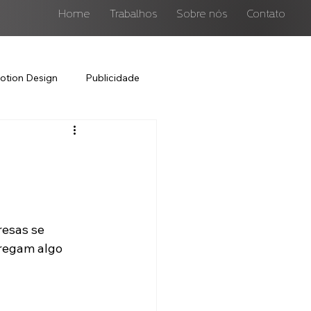
Home
Trabalhos
Sobre nós
Contato
otion Design
Publicidade
resas se 
regam algo 