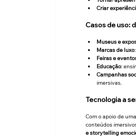
Criar experiênc
Casos de uso: d
Museus e expos
Marcas de luxo
Feiras e evento
Educação
: ensi
Campanhas soc
imersivas.
Tecnologia a s
Com o apoio de uma
conteúdos imersivo
e storytelling emoci