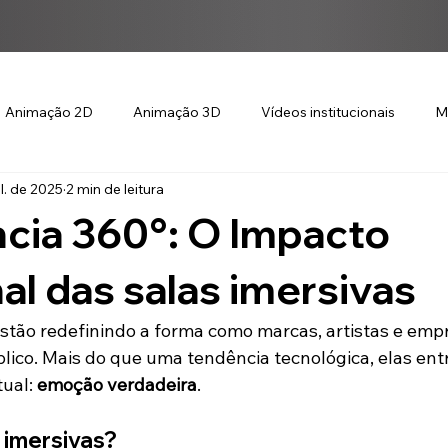
Animação 2D
Animação 3D
Vídeos institucionais
M
ul. de 2025
2 min de leitura
cia 360°: O Impacto
l das salas imersivas
estão redefinindo a forma como marcas, artistas e emp
ico. Mais do que uma tendência tecnológica, elas ent
ual: 
emoção verdadeira
.
 imersivas?