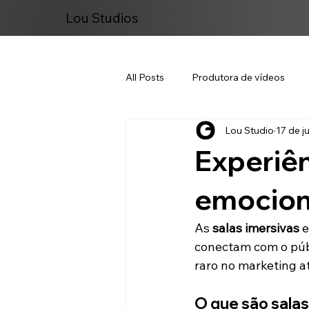
Lou Studios
All Posts
Produtora de vídeos
Lou Studio
17 de j
Marketing Digital
Experiên
emociona
As 
salas imersivas
 
conectam com o públ
raro no marketing at
O que são salas