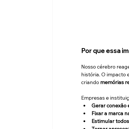
Por que essa i
Nosso cérebro reag
história. O impacto
criando 
memórias re
Empresas e institui
Gerar conexão 
Fixar a marca n
Estimular todo
Tornar apresen