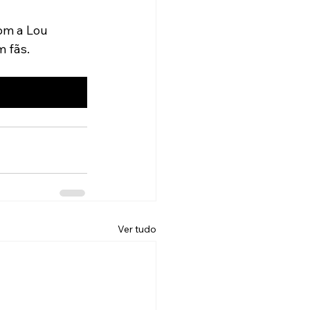
om a Lou 
m fãs.
Ver tudo