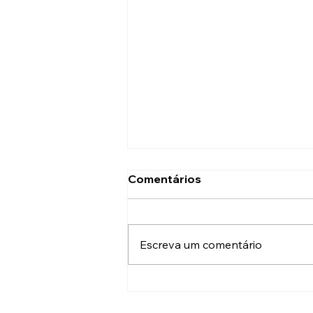
Comentários
Escreva um comentário
O futuro da gamificação
em eventos corporativos: