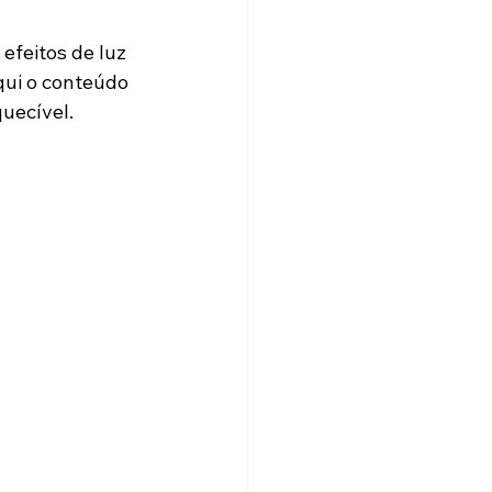
efeitos de luz 
qui o conteúdo 
quecível.