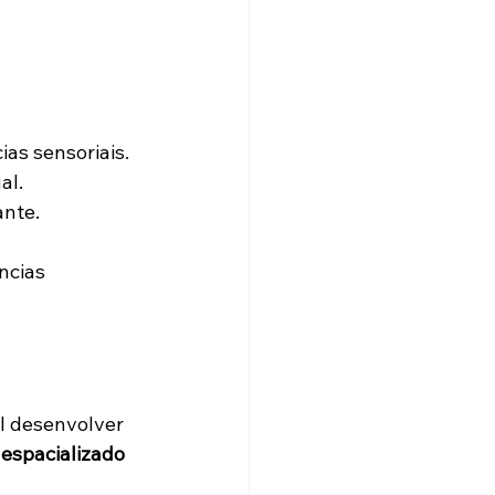
as sensoriais.
al.
ante.
ncias 
el desenvolver 
espacializado 