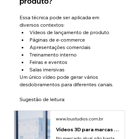
produto?
Essa técnica pode ser aplicada em 
diversos contextos:
Vídeos de lançamento de produto
Páginas de e-commerce
Apresentações comerciais
Treinamento interno
Feiras e eventos
Salas imersivas
Um único vídeo pode gerar vários 
desdobramentos para diferentes canais.
Sugestão de leitura:
www.loustudios.com.br
Vídeos 3D para marcas inovadoras: Autoridade e credibilidade
No mercado atual, não basta ser inovador — é preciso parecer inovador.A percepção que o público tem da sua marca influencia diretamente confiança, valor percebido e decisão de compra.É nesse cenário que os vídeos 3D se tornaram uma ferramenta poderosa para empresas que querem comunicar tecnologia, autoridade e domínio técnico de forma clara e impactante.Percepção de marca: por que ela importa tantoAntes de confiar em um produto ou serviço, o cliente avalia sinais como: • Qualidade da comunicação