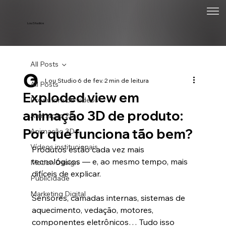
Lou Studios
All Posts
Lou Studio
6 de fev.
2 min de leitura
All Posts
Exploded view em
Produtora de vídeos
animação 3D de produto:
Animação 2D
Por que funciona tão bem?
Animação 3D
Vídeos institucionais
Produtos estão cada vez mais 
tecnológicos — e, ao mesmo tempo, mais 
Motion Design
difíceis de explicar.
Publicidade
Marketing Digital
Sensores, camadas internas, sistemas de 
aquecimento, vedação, motores, 
componentes eletrônicos… Tudo isso 