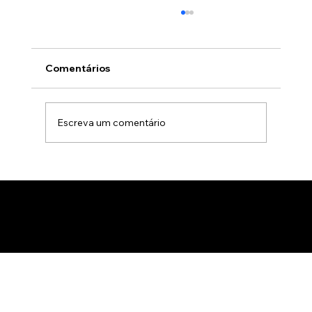
Comentários
Escreva um comentário
Animação 3D para comercialização de
produtos B2B: Como impactar
compradores com um estúdio de
animação 3D