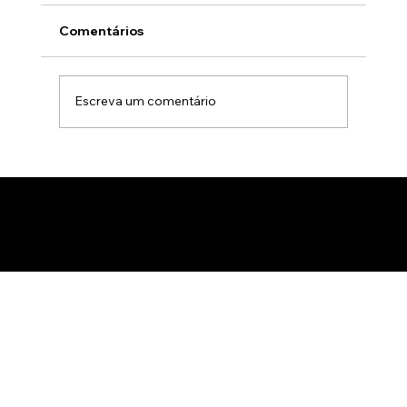
Comentários
Escreva um comentário
Gamificação no marketing B2B: Como
usar jogos para apresentar produtos
de forma interativa