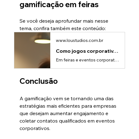
gamificação em feiras
Se você deseja aprofundar mais nesse 
tema, confira também este conteúdo:
www.loustudios.com.br
Como jogos corporativos captam leads em feiras - Lou Studios
Em feiras e eventos corporativos, captar atenção é apenas o primeiro desafio.O verdadeiro objetivo das empresas é transformar visitantes em oportunidades comerciais.E uma das estratégias que mais cresce nesse cenário são os jogos corporativos e experiências gamificadas.Muito além do entretenimento, a gamificação se tornou uma poderosa ferramenta para: • atrair público; • aumentar tempo de permanência; • gerar interação; • fortalecer lembrança de marca; • captar leads de forma natural.Quando bem
Conclusão
A gamificação vem se tornando uma das 
estratégias mais eficientes para empresas 
que desejam aumentar engajamento e 
coletar contatos qualificados em eventos 
corporativos.