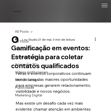
Lou Studios
All Posts
Lou Studio
21 de mai.
3 min de leitura
All Posts
Gamificação em eventos:
Produtora de vídeos
Estratégia para coletar
Animação 2D
contatos qualificados
Animação 3D
Vídeos institucionais
Feiras e eventos corporativos continuam 
sendo uma das maiores oportunidades 
Motion Design
para empresas gerarem relacionamento, 
Publicidade
visibilidade e novos negócios.
Marketing Digital
Mas existe um desafio cada vez mais 
evidente: chamar atenção em ambientes 