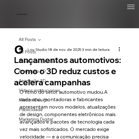
Lou Studios
All Posts
Lou Studio
18 de nov. de 2025
3 min de leitura
All Posts
Lançamentos automotivos:
Produtora de vídeos
Como o 3D reduz custos e
Animação 2D
acelera campanhas
Animação 3D
Vídeos institucionais
O ritmo do setor automotivo mudou.A 
cada ano, montadoras e fabricantes 
Motion Design
apresentam novos modelos, atualizações 
Publicidade
de design, componentes eletrônicos mais 
Marketing Digital
avançados e pacotes de tecnologia cada 
vez mais sofisticados. O mercado exige 
velocidade — e a comunicação precisa 