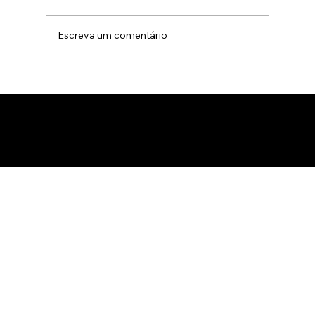
Escreva um comentário
Animação 3D para comercialização de
produtos B2B: Como impactar
compradores com um estúdio de
animação 3D